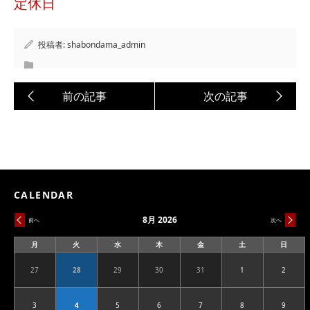
定休日
投稿者:
shabondama_admin
CALENDAR
8月 2026
前へ
次へ
月
火
水
木
金
土
日
月
火
水
木
金
土
日
曜
曜
曜
曜
曜
曜
曜
日
日
日
日
日
日
日
27
28
29
30
31
1
2
2026.07.27
2026.07.28
2026.07.29
2026.07.30
2026.07.31
2026.08.01
2026.08
3
4
5
6
7
8
9
2026.08.03
2026.08.04
2026.08.05
2026.08.06
2026.08.07
2026.08.08
2026.08