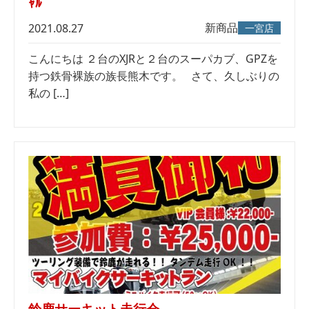
ｬﾙ
新商品
2021.08.27
一宮店
こんにちは ２台のXJRと２台のスーパカブ、GPZを
持つ鉄骨裸族の族長熊木です。 さて、久しぶりの
私の […]
鈴鹿サーキット走行会