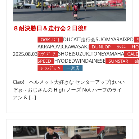
８耐決勝日＆走行会２日後!!
DUCATI
走行会
SUOMY
ARAI
XPD
OGK ｶﾌﾞﾄ
ｻ
AKRAPOVIC
KAWASAKI
DUNLOP
ｸｼﾀﾆ
HO
SHOEI
SUZUKI
TONE
YAMAHA
2025.08.03
ｼﾝｸﾞﾌﾞｰﾂ
GALE
HYOD
EDWIN
DAINESE
SPEED
SUNSTAR
al
ﾚｰｼﾝｸﾞｽｰﾂ
一宮店
Ciao! ヘルメット大好きな センターアップはいい
ぞぉ～おじさんの High ノーズ Not ハーフのライ
アン & […]