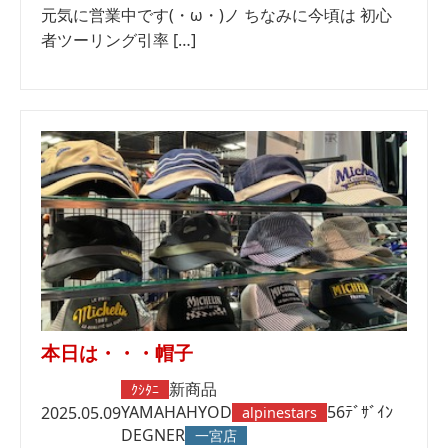
元気に営業中です(・ω・)ノ ちなみに今頃は 初心
者ツーリング引率 […]
本日は・・・帽子
新商品
ｸｼﾀﾆ
YAMAHA
HYOD
56ﾃﾞｻﾞｲﾝ
2025.05.09
alpinestars
DEGNER
一宮店