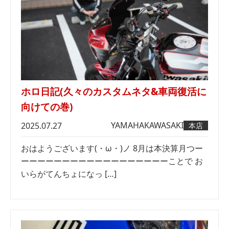
ホロ日記(久々のカスタムネタ&車両復活に
向けての巻)
YAMAHA
KAWASAKI
2025.07.27
本店
おはようございます(・ω・)ノ 8月は本決算月つー
ーーーーーーーーーーーーーーーーーーことで お
いらがてんちょになっ […]