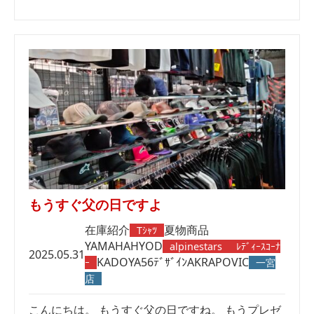
もうすぐ父の日ですよ
在庫紹介
夏物商品
Tｼｬﾂ
YAMAHA
HYOD
alpinestars
ﾚﾃﾞｨｰｽｺｰﾅ
2025.05.31
KADOYA
56ﾃﾞｻﾞｲﾝ
AKRAPOVIC
ｰ
一宮
店
こんにちは。 もうすぐ父の日ですね。 もうプレゼ