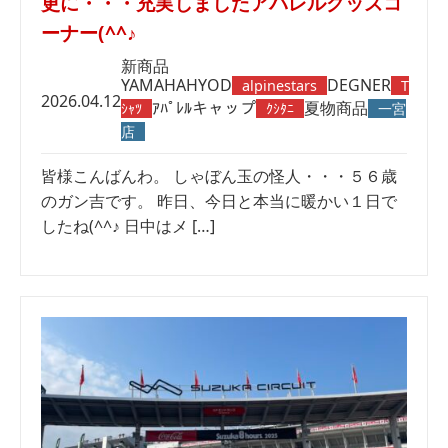
更に・・・充実しましたアパレルグッズコ
ーナー(^^♪
新商品
YAMAHA
HYOD
DEGNER
alpinestars
T
2026.04.12
ｱﾊﾟﾚﾙ
キャップ
夏物商品
ｼｬﾂ
ｸｼﾀﾆ
一宮
店
皆様こんばんわ。 しゃぼん玉の怪人・・・５６歳
のガン吉です。 昨日、今日と本当に暖かい１日で
したね(^^♪ 日中はメ […]