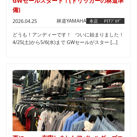
GWセールスタート！(トリッカーの林道準
備)
林道
YAMAHA
2026.04.25
本店
PITﾌﾞﾛｸﾞ
どうも！アンディーです！ ついに始まりました！
4/25(土)から5/6(水)まで GWセールがスター […]