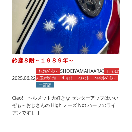
鈴鹿８耐～１９８９年～
SHOEI
YAMAHA
ARAI
ｶｽﾀﾑﾍﾟｲﾝﾄ
しゃぼ
2025.06.22
ん玉ｵﾘｼﾞﾅﾙ
ｻｰｷｯﾄ
ﾍﾙﾒｯﾄ
ﾍﾙﾒｯﾄﾍﾟｲﾝﾄ
一宮店
Ciao! ヘルメット大好きな センターアップはいい
ぞぉ～おじさんの High ノーズ Not ハーフのライ
アンです […]