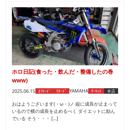
ホロ日記(食った・飲んだ・整備したの巻
www)
YAMAHA
2025.06.15
ｵﾌﾛｰﾄﾞ
ﾓﾀｰﾄﾞ
ｻｰｷｯﾄ
本店
おはようございます(・ω・)ノ 縦に成長が止まって
いるので横の成長を止めるべく ダイエットに励ん
でいる そう・・・ […]