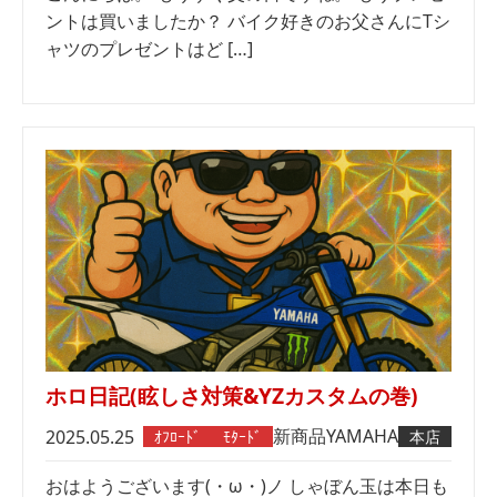
ントは買いましたか？ バイク好きのお父さんにTシ
ャツのプレゼントはど […]
ホロ日記(眩しさ対策&YZカスタムの巻)
新商品
YAMAHA
2025.05.25
ｵﾌﾛｰﾄﾞ
ﾓﾀｰﾄﾞ
本店
おはようございます(・ω・)ノ しゃぼん玉は本日も