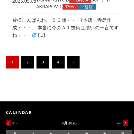
2025.05.08
AKRAPOVIC
Tｼｬﾂ
一宮店
皆様こんばんわ。 ５５歳・・・⇧本店・寺島作
成・・・。 本当に今のＡ１技術は凄いの一言です
ね・・・
[…]
1
2
3
4
»
CALENDAR
8月 2026
前へ
次へ
月
火
水
木
金
土
日
月
火
水
木
金
土
日