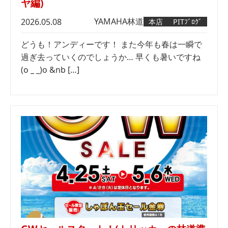
ヤ編)
YAMAHA
林道
2026.05.08
本店
PITﾌﾞﾛｸﾞ
どうも！アンディーです！ また今年も春は一瞬で
過ぎ去っていくのでしょうか… 早くも暑いですね
(o _ _)o &nb […]