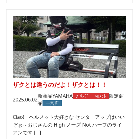
ザクとは違うのだよ！ザクとは！！
新商品
YAMAHA
限定商
ﾂｰﾘﾝｸﾞ
ﾍﾙﾒｯﾄ
2025.06.02
品
一宮店
Ciao! ヘルメット大好きな センターアップはいい
ぞぉ～おじさんの High ノーズ Not ハーフのライ
アンです […]