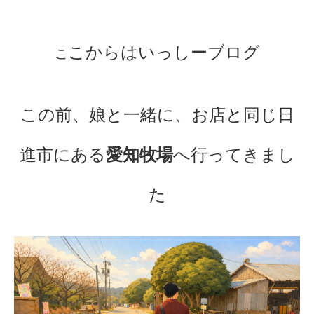
こからはいっしーブログ
こ
この前、娘と一緒に、お店と同じ日
進市にある
愛知牧場
へ行ってきまし
た