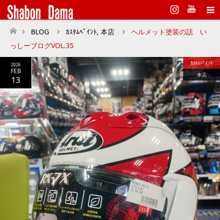
Instagram
BLOG
ｶｽﾀﾑﾍﾟｲﾝﾄ
,
本店
ヘルメット塗装の話 い
ホーム
っしーブログVOL.35
ｶｽﾀﾑﾍﾟｲﾝﾄ
2026
FEB
本店
13