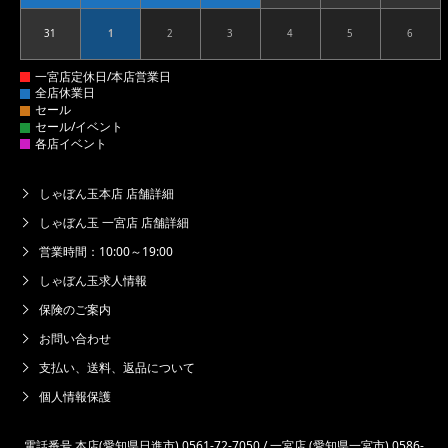
31
1
2
3
4
5
6
2026.08.31
2026.09.01
2026.09.02
2026.09.03
2026.09.04
2026.09.05
2026.09
しゃぼん玉本店 店舗詳細
しゃぼん玉 一宮店 店舗詳細
営業時間：10:00～19:00
しゃぼん玉求人情報
保険のご案内
お問い合わせ
支払い、送料、返品について
個人情報保護
電話番号 本店(愛知県日進市) 0561-72-7050 / 一宮店 (愛知県一宮市) 0586-