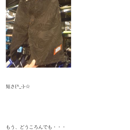
短さ(^_-)-☆
もう、どうころんでも・・・