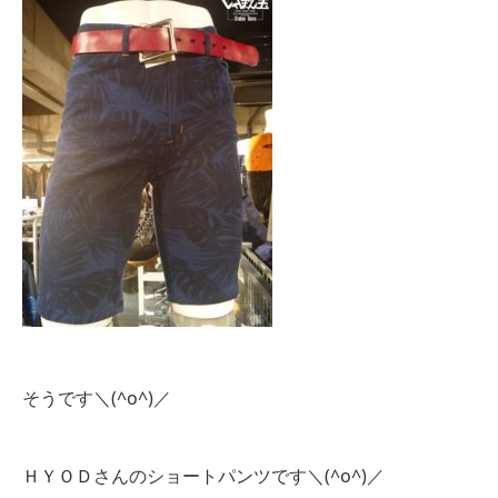
そうです＼(^o^)／
ＨＹＯＤさんのショートパンツです＼(^o^)／