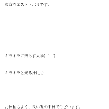
東京ウエスト・ポリです。
ギラギラに照らす太陽(゜-゜)
キラキラと光る汗(-_-;)
お日柄もよく、良い週の中日でございます。