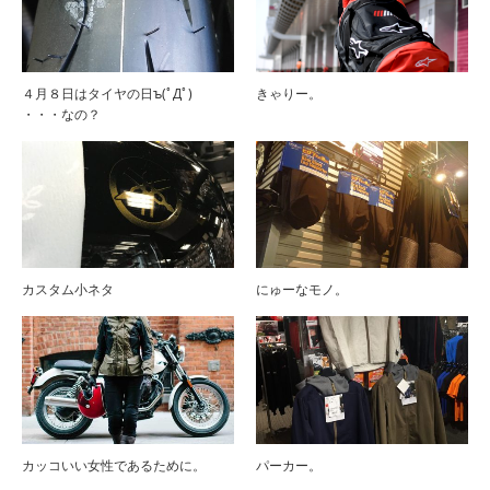
４月８日はタイヤの日ъ(ﾟДﾟ)
きゃりー。
・・・なの？
カスタム小ネタ
にゅーなモノ。
カッコいい女性であるために。
パーカー。