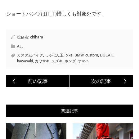
ショートパンツは(T_T)惜しくも対象外です。
投稿者:
chihara
ALL
カスタムバイク
,
しゃぼん玉
,
bike
,
BMW
,
custom
,
DUCATI
,
kawasaki
,
カワサキ
,
スズキ
,
ホンダ
,
ヤマハ
関連記事