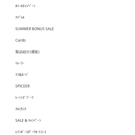
ﾎｲｰﾙｷｬﾝﾍﾟｰﾝ
ｱﾊﾟﾚﾙ
SUMMER BONUS SALE
Cardo
製品紹介(通販)
ﾄﾚｰﾗｰ
ﾗﾌ&ﾛｰﾄﾞ
SPICEER
ﾚｰｼﾝｸﾞﾌﾞｰﾂ
ｱﾙﾐﾀﾝｸ
SALE & ｷｬﾝﾍﾟｰﾝ
ﾚｲﾝﾎﾞｰｽﾎﾟｰﾂｶｰﾄｺｰｽ