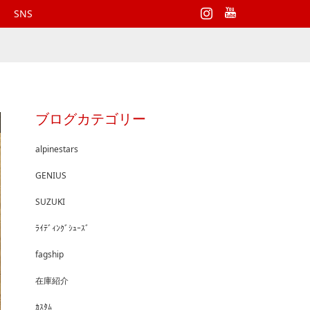
Instagram
SNS
ブログカテゴリー
alpinestars
GENIUS
SUZUKI
ﾗｲﾃﾞｨﾝｸﾞｼｭｰｽﾞ
fagship
在庫紹介
ｶｽﾀﾑ