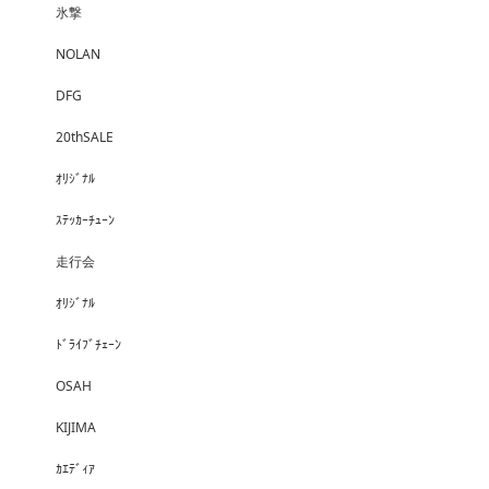
氷撃
NOLAN
DFG
20thSALE
ｵﾘｼﾞﾅﾙ
ｽﾃｯｶｰﾁｭｰﾝ
走行会
ｵﾘｼﾞﾅﾙ
ﾄﾞﾗｲﾌﾞﾁｪｰﾝ
OSAH
KIJIMA
ｶｴﾃﾞｨｱ