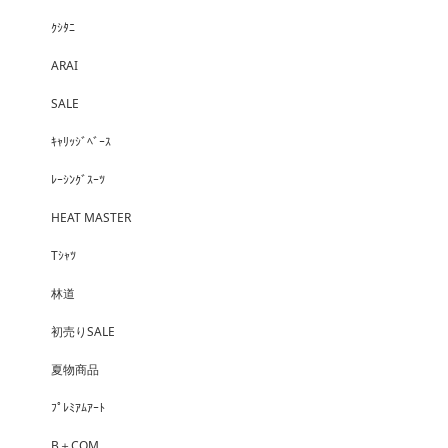
ｸｼﾀﾆ
ARAI
SALE
ｷｬﾘｯｼﾞﾍﾞｰｽ
ﾚｰｼﾝｸﾞｽｰﾂ
HEAT MASTER
Tｼｬﾂ
林道
初売りSALE
夏物商品
ﾌﾟﾚﾐｱﾑｱｰﾄ
B＋COM