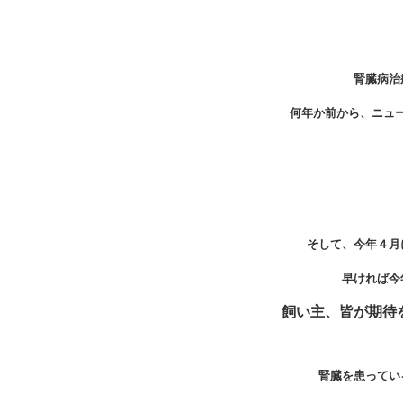
腎臓病治
何年か前から、ニュ
そして、今年４月
早ければ今
飼い主、皆が期待
腎臓を患ってい