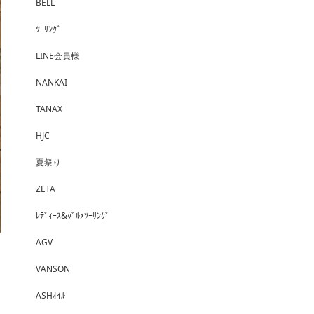
BELL
ﾂｰﾘﾝｸﾞ
LINE会員様
NANKAI
TANAX
HJC
夏祭り
ZETA
ﾚﾃﾞｨｰｽ&ｸﾞﾙﾒﾂｰﾘﾝｸﾞ
AGV
VANSON
ASHｵｲﾙ