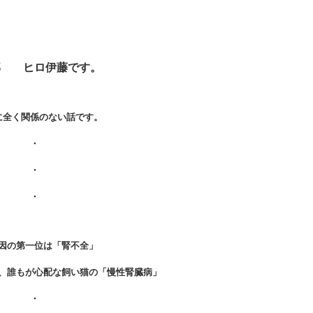
部 ヒロ伊藤です。
に全く関係のない話です。
・
・
・
因の第一位は「腎不全」
、誰もが心配な飼い猫の「慢性腎臓病」
・