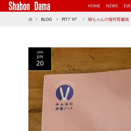
HOME
NEWS
EV
ホーム
BLOG
PITﾌﾞﾛｸﾞ
猫ちゃんの慢性腎臓病
2026
JUN
20