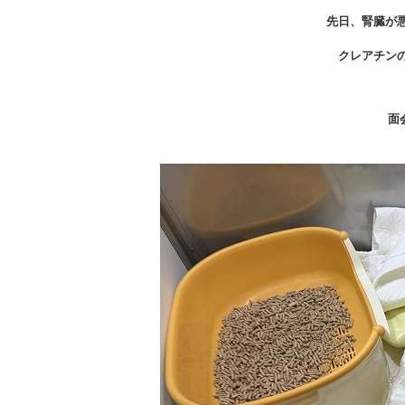
先日、腎臓が
クレアチン
面