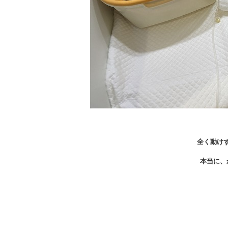
全く動け
本当に、