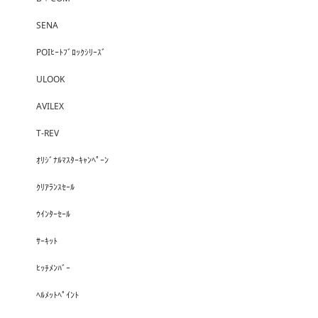
SENA
POIﾋｰﾄﾌﾞﾛｯｸｼﾘｰｽﾞ
ULOOK
AVILEX
T-REV
ｵﾘｼﾞﾅﾙﾏｽﾀｰｷｬﾝﾍﾟｰﾝ
ｸﾘｱﾗﾝｽｾｰﾙ
ｳｲﾝﾀｰｾｰﾙ
ｻｰｷｯﾄ
ﾋｯﾁﾒﾝﾊﾞｰ
ﾍﾙﾒｯﾄﾍﾟｲﾝﾄ