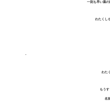
一刻も早い薬の
わたくし
・
わた
もうす
名