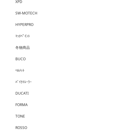
XPD
SW-MOTECH
HYPERPRO
ﾏｯﾁﾍﾟｲﾝﾄ
冬物商品
BUCO
ﾍﾙﾒｯﾄ
ﾊﾞｲｸﾄﾚｰﾗｰ
DUCATI
FORMA
TONE
ROSSO