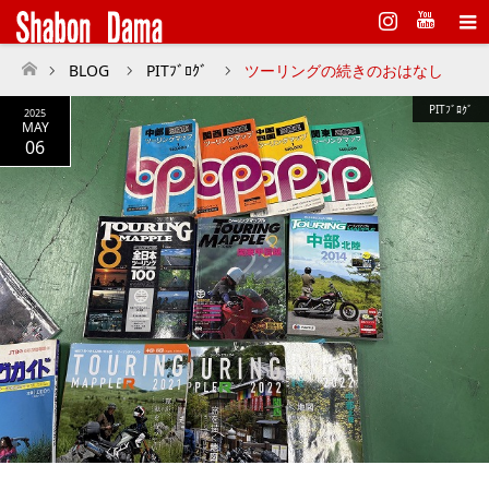
Instagram
BLOG
PITﾌﾞﾛｸﾞ
ツーリングの続きのおはなし
ホーム
PITﾌﾞﾛｸﾞ
2025
MAY
06