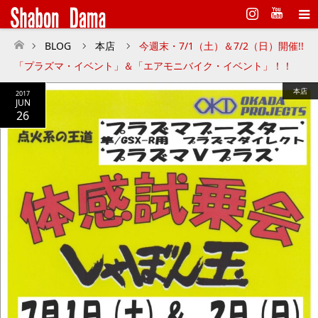
Instagram
BLOG
本店
今週末・7/1（土）＆7/2（日）開催!!
ホーム
「プラズマ・イベント」＆「エアモニバイク・イベント」！！
本店
2017
JUN
26