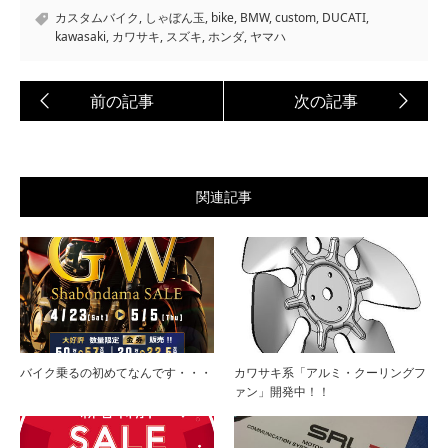
カスタムバイク
,
しゃぼん玉
,
bike
,
BMW
,
custom
,
DUCATI
,
kawasaki
,
カワサキ
,
スズキ
,
ホンダ
,
ヤマハ
関連記事
バイク乗るの初めてなんです・・・
カワサキ系「アルミ・クーリングフ
ァン」開発中！！