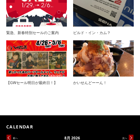
緊急、新春特別セールのご案内
ビルド・イン・カム？
【GWセール明日が最終日！】
かいせんどーーん！
CALENDAR
8月 2026
前へ
次へ