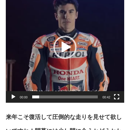
プ
レ
ー
ヤ
ー
00:00
00:42
来年こそ復活して圧倒的な走りを見せて欲し