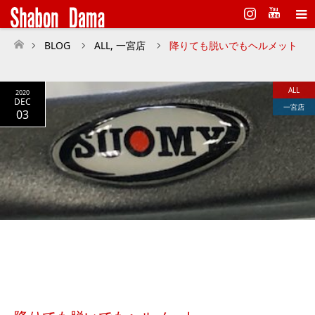
Instagram
BLOG
ALL
,
一宮店
降りても脱いでもヘルメット
ホーム
ALL
2020
DEC
一宮店
03