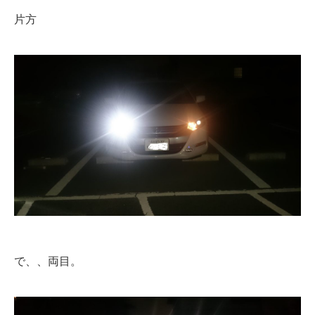
片方
で、、両目。