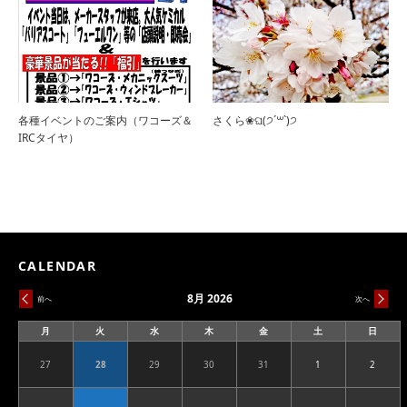
各種イベントのご案内（ワコーズ＆
さくら❀ଘ(੭ˊ꒳​ˋ)੭
IRCタイヤ）
CALENDAR
8月 2026
前へ
次へ
月
火
水
木
金
土
日
月
火
水
木
金
土
日
曜
曜
曜
曜
曜
曜
曜
日
日
日
日
日
日
日
27
28
29
30
31
1
2
2026.07.27
2026.07.28
2026.07.29
2026.07.30
2026.07.31
2026.08.01
2026.08