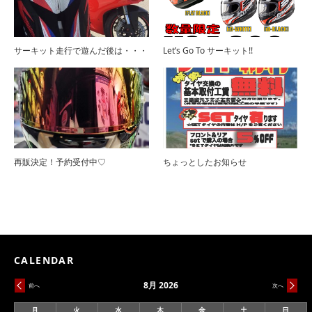
サーキット走行で遊んだ後は・・・
Let’s Go To サーキット!!
再販決定！予約受付中♡
ちょっとしたお知らせ
CALENDAR
8月 2026
前へ
次へ
月
火
水
木
金
土
日
月
火
水
木
金
土
日