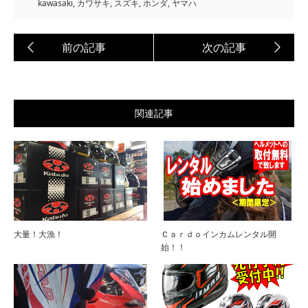
kawasaki
,
カワサキ
,
スズキ
,
ホンダ
,
ヤマハ
関連記事
大量！大漁！
Ｃａｒｄｏインカムレンタル開
始！！