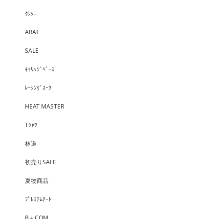
ｸｼﾀﾆ
ARAI
SALE
ｷｬﾘｯｼﾞﾍﾞｰｽ
ﾚｰｼﾝｸﾞｽｰﾂ
HEAT MASTER
Tｼｬﾂ
林道
初売りSALE
夏物商品
ﾌﾟﾚﾐｱﾑｱｰﾄ
B＋COM