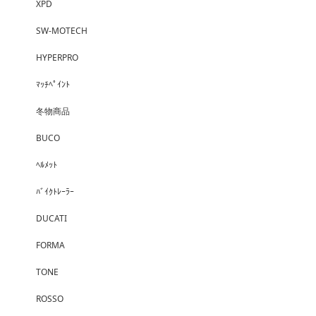
XPD
SW-MOTECH
HYPERPRO
ﾏｯﾁﾍﾟｲﾝﾄ
冬物商品
BUCO
ﾍﾙﾒｯﾄ
ﾊﾞｲｸﾄﾚｰﾗｰ
DUCATI
FORMA
TONE
ROSSO