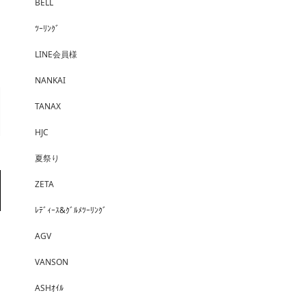
BELL
ﾂｰﾘﾝｸﾞ
LINE会員様
NANKAI
TANAX
HJC
夏祭り
ZETA
ﾚﾃﾞｨｰｽ&ｸﾞﾙﾒﾂｰﾘﾝｸﾞ
AGV
VANSON
ASHｵｲﾙ