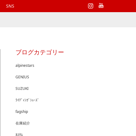
Instagram
SNS
ブログカテゴリー
alpinestars
GENIUS
SUZUKI
ﾗｲﾃﾞｨﾝｸﾞｼｭｰｽﾞ
fagship
在庫紹介
ｶｽﾀﾑ