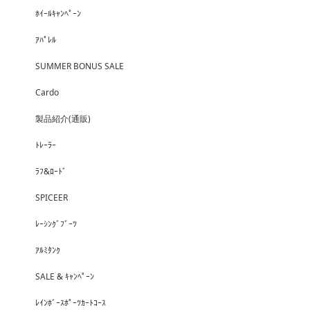
ﾎｲｰﾙｷｬﾝﾍﾟｰﾝ
ｱﾊﾟﾚﾙ
SUMMER BONUS SALE
Cardo
製品紹介(通販)
ﾄﾚｰﾗｰ
ﾗﾌ&ﾛｰﾄﾞ
SPICEER
ﾚｰｼﾝｸﾞﾌﾞｰﾂ
ｱﾙﾐﾀﾝｸ
SALE & ｷｬﾝﾍﾟｰﾝ
ﾚｲﾝﾎﾞｰｽﾎﾟｰﾂｶｰﾄｺｰｽ