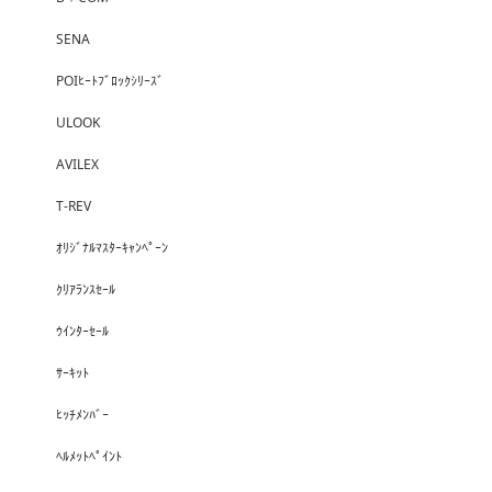
SENA
POIﾋｰﾄﾌﾞﾛｯｸｼﾘｰｽﾞ
ULOOK
AVILEX
T-REV
ｵﾘｼﾞﾅﾙﾏｽﾀｰｷｬﾝﾍﾟｰﾝ
ｸﾘｱﾗﾝｽｾｰﾙ
ｳｲﾝﾀｰｾｰﾙ
ｻｰｷｯﾄ
ﾋｯﾁﾒﾝﾊﾞｰ
ﾍﾙﾒｯﾄﾍﾟｲﾝﾄ