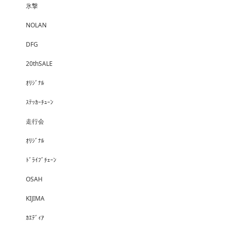
氷撃
NOLAN
DFG
20thSALE
ｵﾘｼﾞﾅﾙ
ｽﾃｯｶｰﾁｭｰﾝ
走行会
ｵﾘｼﾞﾅﾙ
ﾄﾞﾗｲﾌﾞﾁｪｰﾝ
OSAH
KIJIMA
ｶｴﾃﾞｨｱ