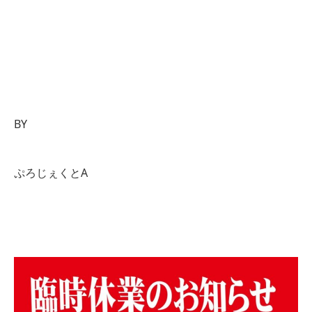
BY
ぷろじぇくとA