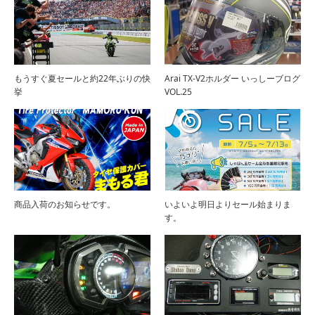
もうすぐ夏セールと約22年ぶりの快
Arai TX-V2ホルダー いっしーブログ
挙
VOL.25
商品入荷のお知らせです。
いよいよ明日よりセール始まりま
す。