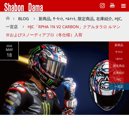
Instagram
BLOG
新商品
,
ｻｰｷｯﾄ
,
ﾍﾙﾒｯﾄ
,
限定商品
,
在庫紹介
,
HJC
,
ホーム
一宮店
HJC「RPHA 1N V2 CARBON」クアルタラロ ルマン
Ⅲおよびスノーディアブロ（冬仕様）入荷
新商品
2026
MAY
ｻｰｷｯﾄ
18
ﾍﾙﾒｯﾄ
限定商品
在庫紹介
HJC
一宮店