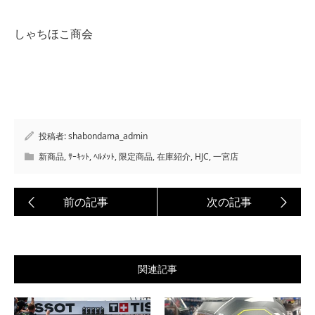
しゃちほこ商会
投稿者:
shabondama_admin
新商品
,
ｻｰｷｯﾄ
,
ﾍﾙﾒｯﾄ
,
限定商品
,
在庫紹介
,
HJC
,
一宮店
関連記事