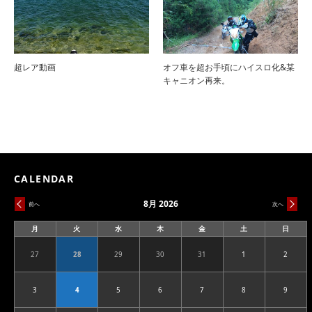
超レア動画
オフ車を超お手頃にハイスロ化&某
キャニオン再来。
CALENDAR
8月 2026
前へ
次へ
月
火
水
木
金
土
日
月
火
水
木
金
土
日
曜
曜
曜
曜
曜
曜
曜
日
日
日
日
日
日
日
27
28
29
30
31
1
2
2026.07.27
2026.07.28
2026.07.29
2026.07.30
2026.07.31
2026.08.01
2026.08
3
4
5
6
7
8
9
2026.08.03
2026.08.04
2026.08.05
2026.08.06
2026.08.07
2026.08.08
2026.08