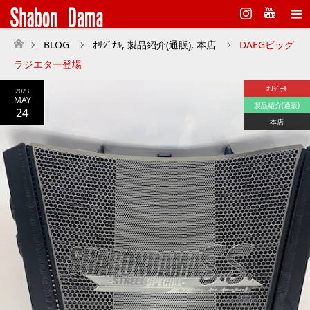
Instagram
BLOG
ｵﾘｼﾞﾅﾙ
,
製品紹介(通販)
,
本店
DAEGビッグ
ホーム
ラジエター登場
ｵﾘｼﾞﾅﾙ
2023
MAY
製品紹介(通販)
24
本店