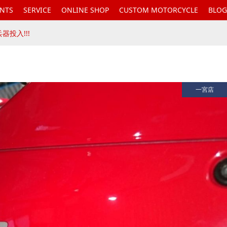
ENTS
SERVICE
ONLINE SHOP
CUSTOM MOTORCYCLE
BLOG
器投入!!!
一宮店