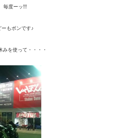
毎度ーッ!!!
どーもボンです♪
休みを使って・・・・