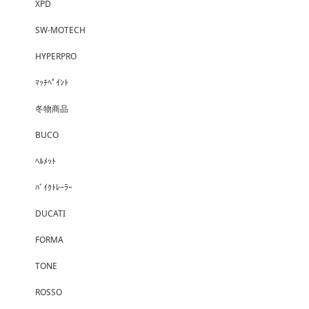
XPD
SW-MOTECH
HYPERPRO
ﾏｯﾁﾍﾟｲﾝﾄ
冬物商品
BUCO
ﾍﾙﾒｯﾄ
ﾊﾞｲｸﾄﾚｰﾗｰ
DUCATI
FORMA
TONE
ROSSO