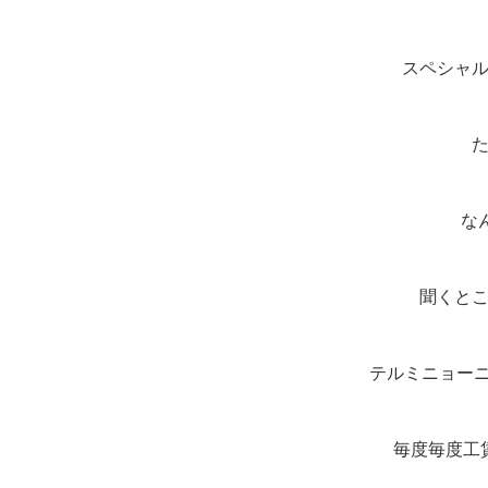
スペシャル
な
聞くと
テルミニョーニ
毎度毎度工