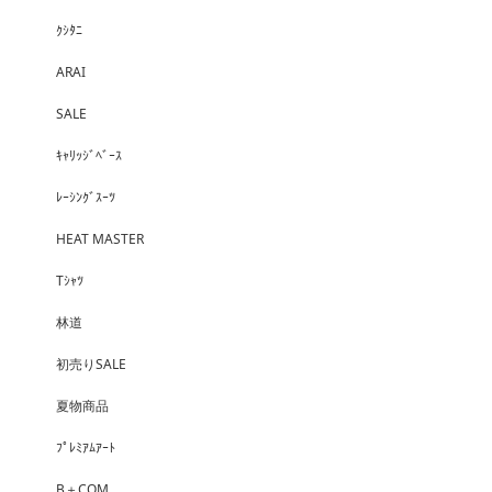
ｸｼﾀﾆ
ARAI
SALE
ｷｬﾘｯｼﾞﾍﾞｰｽ
ﾚｰｼﾝｸﾞｽｰﾂ
HEAT MASTER
Tｼｬﾂ
林道
初売りSALE
夏物商品
ﾌﾟﾚﾐｱﾑｱｰﾄ
B＋COM