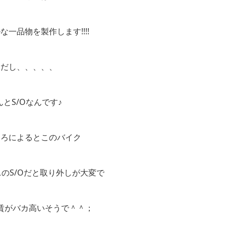
な一品物を製作します!!!!
ただし、、、、、
んとS/Oなんです♪
ころによるとこのバイク
のS/Oだと取り外しが大変で
賃がバカ高いそうで＾＾；