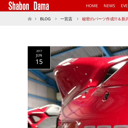
HOME
NEWS
EV
ホーム
BLOG
一宮店
秘密のパーツ作成!!!＆新兵
2017
JUN
15