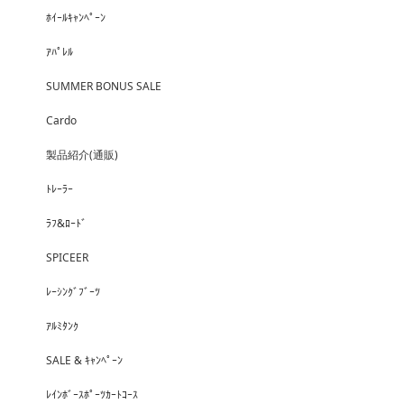
ﾎｲｰﾙｷｬﾝﾍﾟｰﾝ
ｱﾊﾟﾚﾙ
SUMMER BONUS SALE
Cardo
製品紹介(通販)
ﾄﾚｰﾗｰ
ﾗﾌ&ﾛｰﾄﾞ
SPICEER
ﾚｰｼﾝｸﾞﾌﾞｰﾂ
ｱﾙﾐﾀﾝｸ
SALE & ｷｬﾝﾍﾟｰﾝ
ﾚｲﾝﾎﾞｰｽﾎﾟｰﾂｶｰﾄｺｰｽ