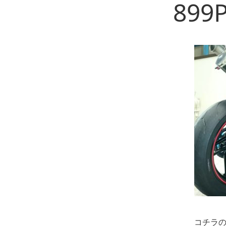
899
コチラ