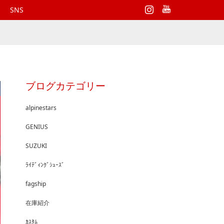
Instagram
SNS
ブログカテゴリー
alpinestars
GENIUS
SUZUKI
ﾗｲﾃﾞｨﾝｸﾞｼｭｰｽﾞ
fagship
在庫紹介
ｶｽﾀﾑ