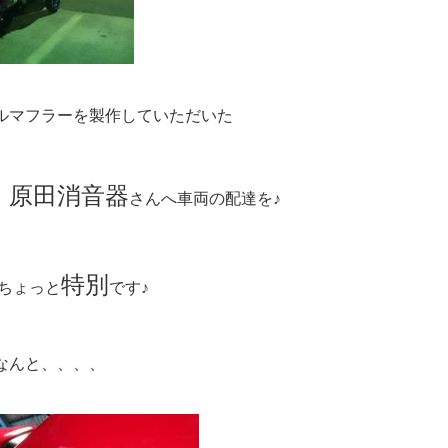
ルマフラーを製作していただいた
原田消音器
、
さんへ車両の配達を♪
特別
ちょっと
です♪
なんと、、、、