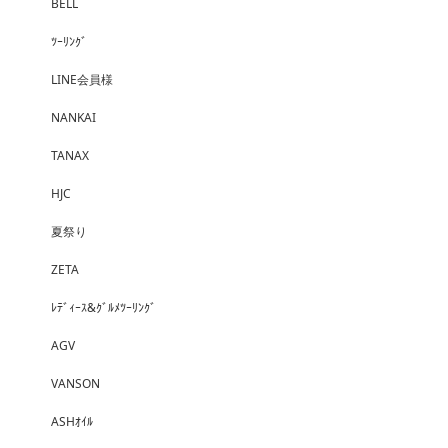
BELL
ﾂｰﾘﾝｸﾞ
LINE会員様
NANKAI
TANAX
HJC
夏祭り
ZETA
ﾚﾃﾞｨｰｽ&ｸﾞﾙﾒﾂｰﾘﾝｸﾞ
AGV
VANSON
ASHｵｲﾙ