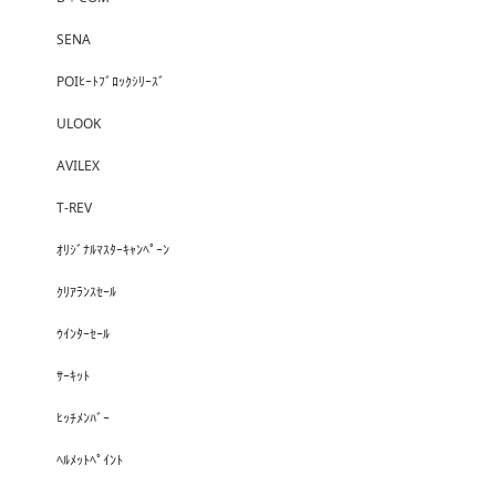
SENA
POIﾋｰﾄﾌﾞﾛｯｸｼﾘｰｽﾞ
ULOOK
AVILEX
T-REV
ｵﾘｼﾞﾅﾙﾏｽﾀｰｷｬﾝﾍﾟｰﾝ
ｸﾘｱﾗﾝｽｾｰﾙ
ｳｲﾝﾀｰｾｰﾙ
ｻｰｷｯﾄ
ﾋｯﾁﾒﾝﾊﾞｰ
ﾍﾙﾒｯﾄﾍﾟｲﾝﾄ