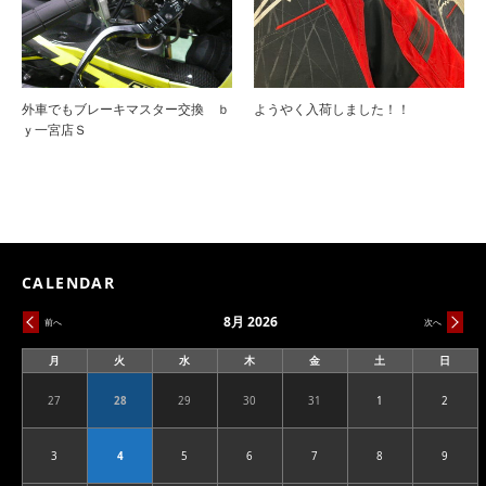
外車でもブレーキマスター交換 ｂ
ようやく入荷しました！！
ｙ一宮店Ｓ
CALENDAR
8月 2026
前へ
次へ
月
火
水
木
金
土
日
月
火
水
木
金
土
日
曜
曜
曜
曜
曜
曜
曜
日
日
日
日
日
日
日
27
28
29
30
31
1
2
2026.07.27
2026.07.28
2026.07.29
2026.07.30
2026.07.31
2026.08.01
2026.08
3
4
5
6
7
8
9
2026.08.03
2026.08.04
2026.08.05
2026.08.06
2026.08.07
2026.08.08
2026.08