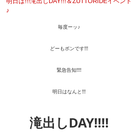
明日は!!!滝出しDAY!!!＆ZUTTORIDEイベント
♪
毎度ーッ♪
どーもボンです!!!
緊急告知!!!!
明日はなんと!!!
滝出しDAY!!!!