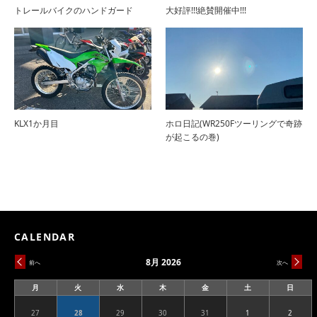
トレールバイクのハンドガード
大好評!!!絶賛開催中!!!
KLX1か月目
ホロ日記(WR250Fツーリングで奇跡
が起こるの巻)
CALENDAR
8月 2026
前へ
次へ
月
火
水
木
金
土
日
月
火
水
木
金
土
日
曜
曜
曜
曜
曜
曜
曜
日
日
日
日
日
日
日
27
28
29
30
31
1
2
2026.07.27
2026.07.28
2026.07.29
2026.07.30
2026.07.31
2026.08.01
2026.08