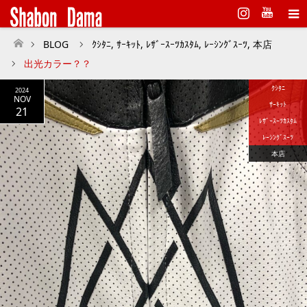
Instagram
BLOG
ｸｼﾀﾆ
,
ｻｰｷｯﾄ
,
ﾚｻﾞｰｽｰﾂｶｽﾀﾑ
,
ﾚｰｼﾝｸﾞｽｰﾂ
,
本店
ホーム
出光カラー？？
ｸｼﾀﾆ
2024
NOV
ｻｰｷｯﾄ
21
ﾚｻﾞｰｽｰﾂｶｽﾀﾑ
ﾚｰｼﾝｸﾞｽｰﾂ
本店