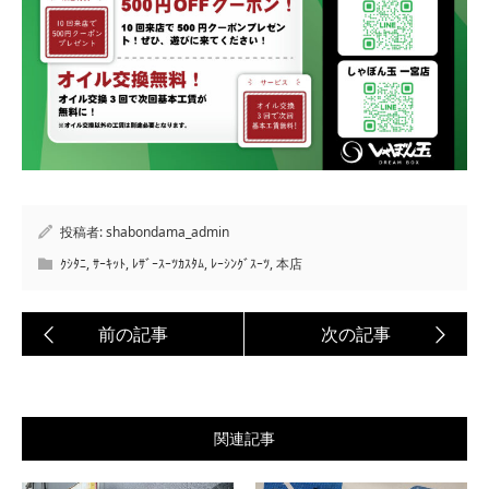
投稿者:
shabondama_admin
ｸｼﾀﾆ
,
ｻｰｷｯﾄ
,
ﾚｻﾞｰｽｰﾂｶｽﾀﾑ
,
ﾚｰｼﾝｸﾞｽｰﾂ
,
本店
関連記事