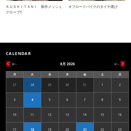
ＫＵＳＨＩＴＡＮＩ 新作メッシュ
オフロードバイクのタイヤ選び
グローブ!!
CALENDAR
8月 2026
前へ
次へ
月
火
水
木
金
土
日
月
火
水
木
金
土
日
曜
曜
曜
曜
曜
曜
曜
日
日
日
日
日
日
日
27
28
29
30
31
1
2
2026.07.27
2026.07.28
2026.07.29
2026.07.30
2026.07.31
2026.08.01
2026.08
3
4
5
6
7
8
9
2026.08.03
2026.08.04
2026.08.05
2026.08.06
2026.08.07
2026.08.08
2026.08
10
11
12
13
14
15
16
2026.08.10
2026.08.11
2026.08.12
2026.08.13
2026.08.14
2026.08.15
2026.08
17
18
19
20
21
22
23