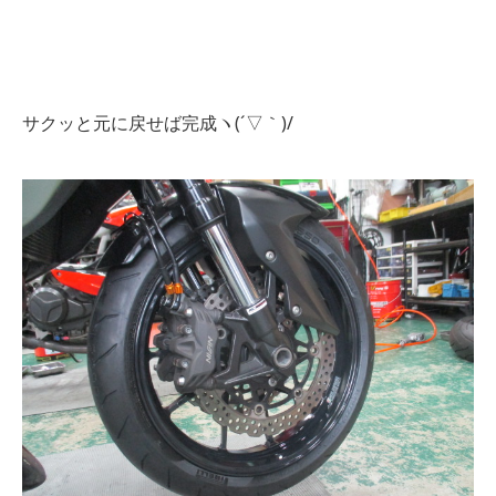
サクッと元に戻せば完成ヽ(´▽｀)/