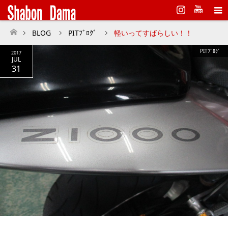
Instagram
BLOG
PITﾌﾞﾛｸﾞ
軽いってすばらしい！！
ホーム
PITﾌﾞﾛｸﾞ
2017
JUL
31