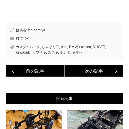
投稿者:
ichinomiya
PITﾌﾞﾛｸﾞ
カスタムバイク
,
しゃぼん玉
,
bike
,
BMW
,
custom
,
DUCATI
,
kawasaki
,
カワサキ
,
スズキ
,
ホンダ
,
ヤマハ
関連記事