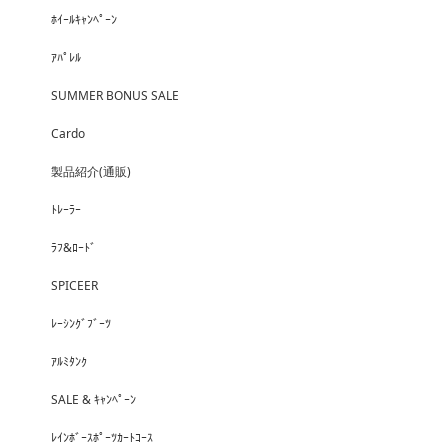
ﾎｲｰﾙｷｬﾝﾍﾟｰﾝ
ｱﾊﾟﾚﾙ
SUMMER BONUS SALE
Cardo
製品紹介(通販)
ﾄﾚｰﾗｰ
ﾗﾌ&ﾛｰﾄﾞ
SPICEER
ﾚｰｼﾝｸﾞﾌﾞｰﾂ
ｱﾙﾐﾀﾝｸ
SALE & ｷｬﾝﾍﾟｰﾝ
ﾚｲﾝﾎﾞｰｽﾎﾟｰﾂｶｰﾄｺｰｽ