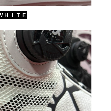
ＷＨＩＴＥ