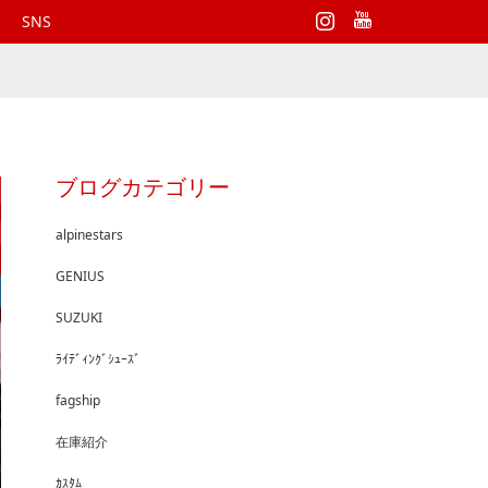
Instagram
SNS
ブログカテゴリー
alpinestars
GENIUS
SUZUKI
ﾗｲﾃﾞｨﾝｸﾞｼｭｰｽﾞ
fagship
在庫紹介
ｶｽﾀﾑ