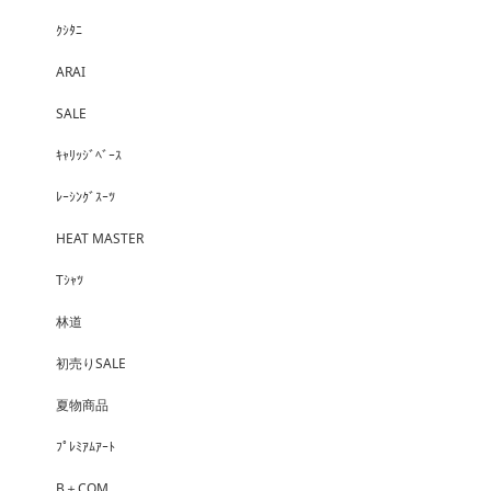
ｸｼﾀﾆ
ARAI
SALE
ｷｬﾘｯｼﾞﾍﾞｰｽ
ﾚｰｼﾝｸﾞｽｰﾂ
HEAT MASTER
Tｼｬﾂ
林道
初売りSALE
夏物商品
ﾌﾟﾚﾐｱﾑｱｰﾄ
B＋COM