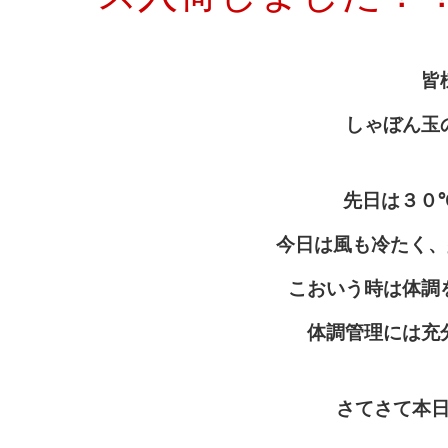
皆
しゃぼん玉
先日は３０
今日は風も冷たく、
こおいう時は体調
体調管理には充分
さてさて本