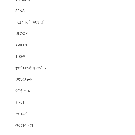
SENA
POIﾋｰﾄﾌﾞﾛｯｸｼﾘｰｽﾞ
ULOOK
AVILEX
T-REV
ｵﾘｼﾞﾅﾙﾏｽﾀｰｷｬﾝﾍﾟｰﾝ
ｸﾘｱﾗﾝｽｾｰﾙ
ｳｲﾝﾀｰｾｰﾙ
ｻｰｷｯﾄ
ﾋｯﾁﾒﾝﾊﾞｰ
ﾍﾙﾒｯﾄﾍﾟｲﾝﾄ