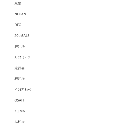
氷撃
NOLAN
DFG
20thSALE
ｵﾘｼﾞﾅﾙ
ｽﾃｯｶｰﾁｭｰﾝ
走行会
ｵﾘｼﾞﾅﾙ
ﾄﾞﾗｲﾌﾞﾁｪｰﾝ
OSAH
KIJIMA
ｶｴﾃﾞｨｱ