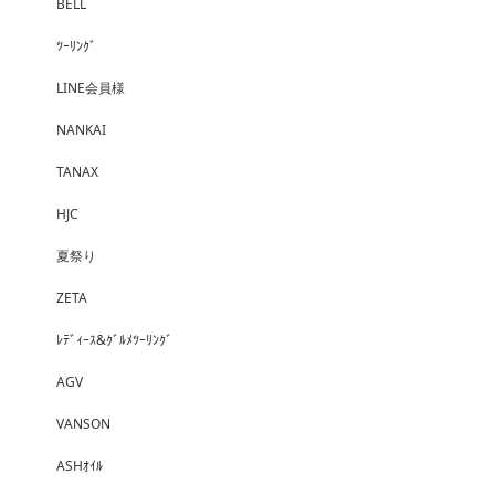
BELL
ﾂｰﾘﾝｸﾞ
LINE会員様
NANKAI
TANAX
HJC
夏祭り
ZETA
ﾚﾃﾞｨｰｽ&ｸﾞﾙﾒﾂｰﾘﾝｸﾞ
AGV
VANSON
ASHｵｲﾙ