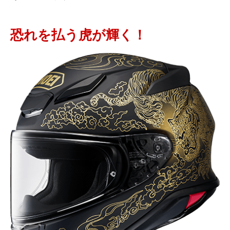
恐れを払う虎が輝く！