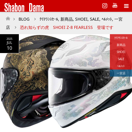
Instagram
BLOG
ｸﾘｱﾗﾝｽｾｰﾙ
,
新商品
,
SHOEI
,
SALE
,
ﾍﾙﾒｯﾄ
,
一宮
ホーム
店
恐れ知らずの虎 SHOEI Z-8 FEARLESS 登場です
ｸﾘｱﾗﾝｽｾｰﾙ
2025
JUL
新商品
10
SHOEI
SALE
ﾍﾙﾒｯﾄ
一宮店