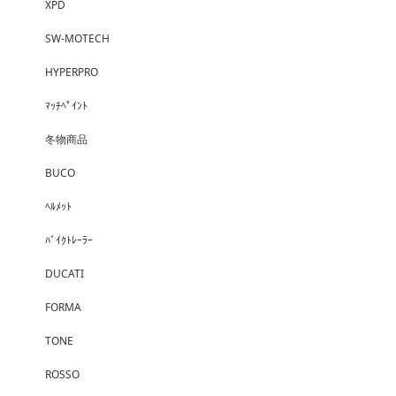
XPD
SW-MOTECH
HYPERPRO
ﾏｯﾁﾍﾟｲﾝﾄ
冬物商品
BUCO
ﾍﾙﾒｯﾄ
ﾊﾞｲｸﾄﾚｰﾗｰ
DUCATI
FORMA
TONE
ROSSO