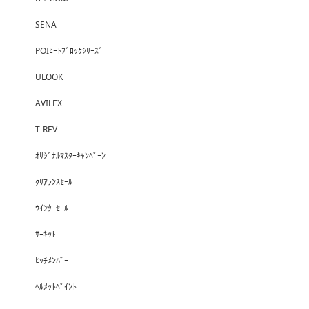
SENA
POIﾋｰﾄﾌﾞﾛｯｸｼﾘｰｽﾞ
ULOOK
AVILEX
T-REV
ｵﾘｼﾞﾅﾙﾏｽﾀｰｷｬﾝﾍﾟｰﾝ
ｸﾘｱﾗﾝｽｾｰﾙ
ｳｲﾝﾀｰｾｰﾙ
ｻｰｷｯﾄ
ﾋｯﾁﾒﾝﾊﾞｰ
ﾍﾙﾒｯﾄﾍﾟｲﾝﾄ