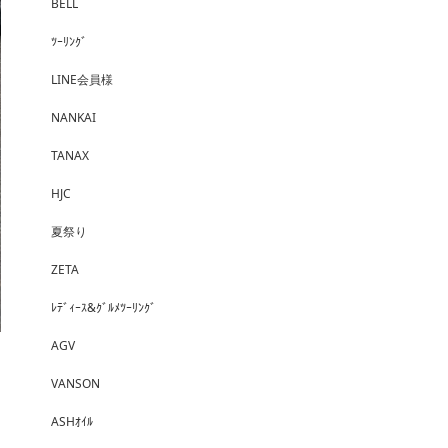
BELL
ﾂｰﾘﾝｸﾞ
LINE会員様
NANKAI
TANAX
HJC
夏祭り
ZETA
ﾚﾃﾞｨｰｽ&ｸﾞﾙﾒﾂｰﾘﾝｸﾞ
AGV
VANSON
ASHｵｲﾙ