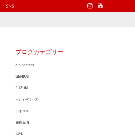
Instagram
SNS
ブログカテゴリー
alpinestars
GENIUS
SUZUKI
ﾗｲﾃﾞｨﾝｸﾞｼｭｰｽﾞ
fagship
在庫紹介
ｶｽﾀﾑ