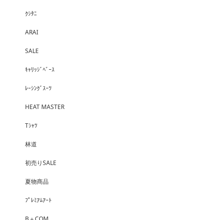
ｸｼﾀﾆ
ARAI
SALE
ｷｬﾘｯｼﾞﾍﾞｰｽ
ﾚｰｼﾝｸﾞｽｰﾂ
HEAT MASTER
Tｼｬﾂ
林道
初売りSALE
夏物商品
ﾌﾟﾚﾐｱﾑｱｰﾄ
B＋COM