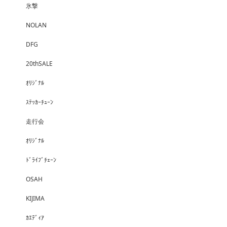
氷撃
NOLAN
DFG
20thSALE
ｵﾘｼﾞﾅﾙ
ｽﾃｯｶｰﾁｭｰﾝ
走行会
ｵﾘｼﾞﾅﾙ
ﾄﾞﾗｲﾌﾞﾁｪｰﾝ
OSAH
KIJIMA
ｶｴﾃﾞｨｱ