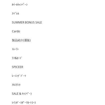
ﾎｲｰﾙｷｬﾝﾍﾟｰﾝ
ｱﾊﾟﾚﾙ
SUMMER BONUS SALE
Cardo
製品紹介(通販)
ﾄﾚｰﾗｰ
ﾗﾌ&ﾛｰﾄﾞ
SPICEER
ﾚｰｼﾝｸﾞﾌﾞｰﾂ
ｱﾙﾐﾀﾝｸ
SALE & ｷｬﾝﾍﾟｰﾝ
ﾚｲﾝﾎﾞｰｽﾎﾟｰﾂｶｰﾄｺｰｽ