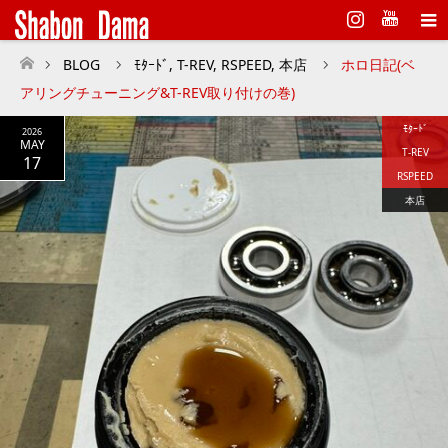
Instagram
BLOG
ﾓﾀｰﾄﾞ
,
T-REV
,
RSPEED
,
本店
ホロ日記(ベ
ホーム
アリングチューニング&T-REV取り付けの巻)
ﾓﾀｰﾄﾞ
2026
MAY
T-REV
17
RSPEED
本店