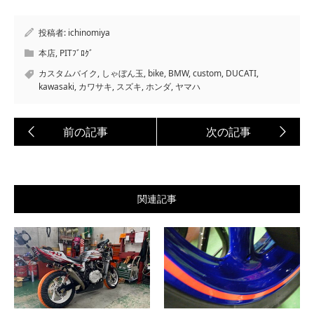
投稿者:
ichinomiya
本店
,
PITﾌﾞﾛｸﾞ
カスタムバイク
,
しゃぼん玉
,
bike
,
BMW
,
custom
,
DUCATI
,
kawasaki
,
カワサキ
,
スズキ
,
ホンダ
,
ヤマハ
関連記事