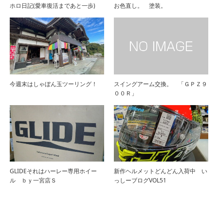
ホロ日記(愛車復活まであと一歩)
お色直し。 塗装。
今週末はしゃぼん玉ツーリング！
スイングアーム交換。 「ＧＰＺ９
００Ｒ」
GLIDEそれはハーレー専用ホイー
新作ヘルメットどんどん入荷中 い
ル ｂｙ一宮店Ｓ
っしーブログVOL51