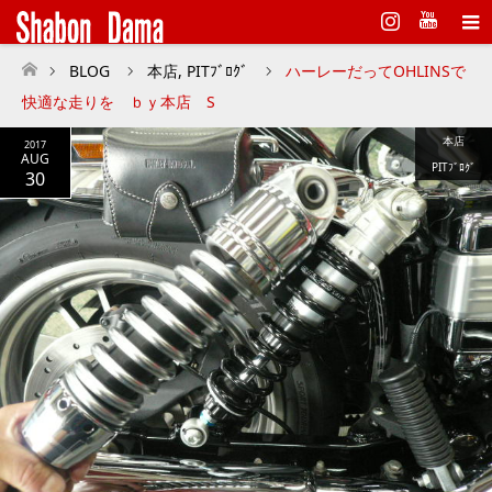
Instagram
BLOG
本店
,
PITﾌﾞﾛｸﾞ
ハーレーだってOHLINSで
ホーム
快適な走りを ｂｙ本店 S
本店
2017
AUG
PITﾌﾞﾛｸﾞ
30