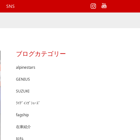
Instagram
SNS
ブログカテゴリー
alpinestars
GENIUS
SUZUKI
ﾗｲﾃﾞｨﾝｸﾞｼｭｰｽﾞ
fagship
在庫紹介
ｶｽﾀﾑ