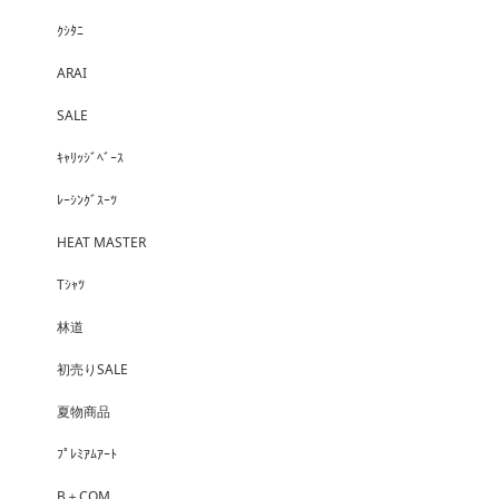
ｸｼﾀﾆ
ARAI
SALE
ｷｬﾘｯｼﾞﾍﾞｰｽ
ﾚｰｼﾝｸﾞｽｰﾂ
HEAT MASTER
Tｼｬﾂ
林道
初売りSALE
夏物商品
ﾌﾟﾚﾐｱﾑｱｰﾄ
B＋COM