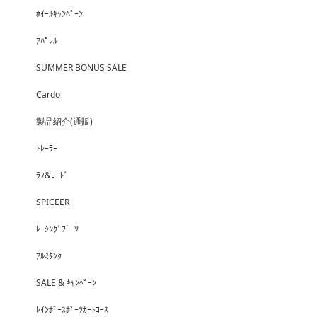
ﾎｲｰﾙｷｬﾝﾍﾟｰﾝ
ｱﾊﾟﾚﾙ
SUMMER BONUS SALE
Cardo
製品紹介(通販)
ﾄﾚｰﾗｰ
ﾗﾌ&ﾛｰﾄﾞ
SPICEER
ﾚｰｼﾝｸﾞﾌﾞｰﾂ
ｱﾙﾐﾀﾝｸ
SALE & ｷｬﾝﾍﾟｰﾝ
ﾚｲﾝﾎﾞｰｽﾎﾟｰﾂｶｰﾄｺｰｽ