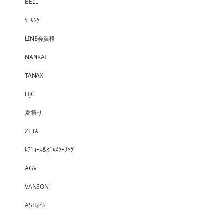
BELL
ﾂｰﾘﾝｸﾞ
LINE会員様
NANKAI
TANAX
HJC
夏祭り
ZETA
ﾚﾃﾞｨｰｽ&ｸﾞﾙﾒﾂｰﾘﾝｸﾞ
AGV
VANSON
ASHｵｲﾙ