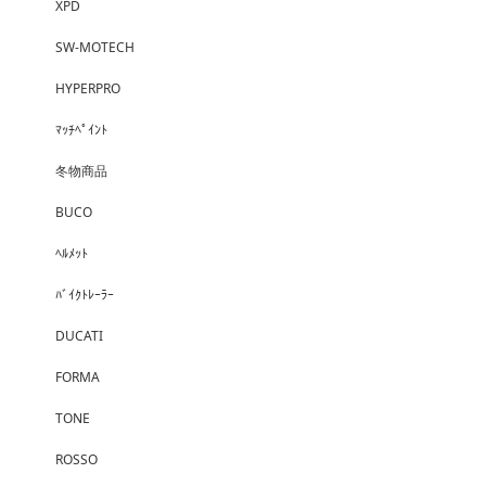
XPD
SW-MOTECH
HYPERPRO
ﾏｯﾁﾍﾟｲﾝﾄ
冬物商品
BUCO
ﾍﾙﾒｯﾄ
ﾊﾞｲｸﾄﾚｰﾗｰ
DUCATI
FORMA
TONE
ROSSO