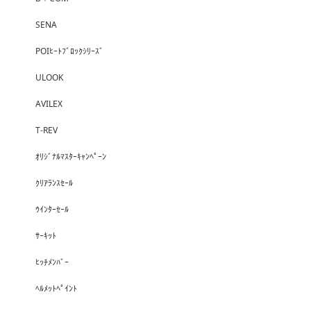
SENA
POIﾋｰﾄﾌﾞﾛｯｸｼﾘｰｽﾞ
ULOOK
AVILEX
T-REV
ｵﾘｼﾞﾅﾙﾏｽﾀｰｷｬﾝﾍﾟｰﾝ
ｸﾘｱﾗﾝｽｾｰﾙ
ｳｲﾝﾀｰｾｰﾙ
ｻｰｷｯﾄ
ﾋｯﾁﾒﾝﾊﾞｰ
ﾍﾙﾒｯﾄﾍﾟｲﾝﾄ