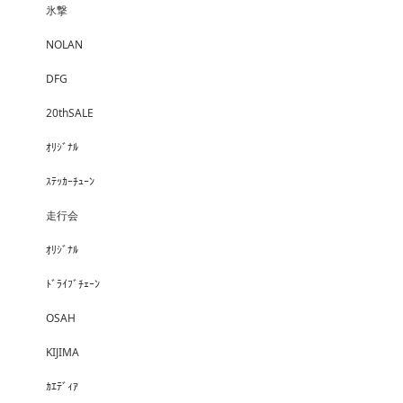
氷撃
NOLAN
DFG
20thSALE
ｵﾘｼﾞﾅﾙ
ｽﾃｯｶｰﾁｭｰﾝ
走行会
ｵﾘｼﾞﾅﾙ
ﾄﾞﾗｲﾌﾞﾁｪｰﾝ
OSAH
KIJIMA
ｶｴﾃﾞｨｱ