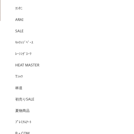
ｸｼﾀﾆ
ARAI
SALE
ｷｬﾘｯｼﾞﾍﾞｰｽ
ﾚｰｼﾝｸﾞｽｰﾂ
HEAT MASTER
Tｼｬﾂ
林道
初売りSALE
夏物商品
ﾌﾟﾚﾐｱﾑｱｰﾄ
B＋COM