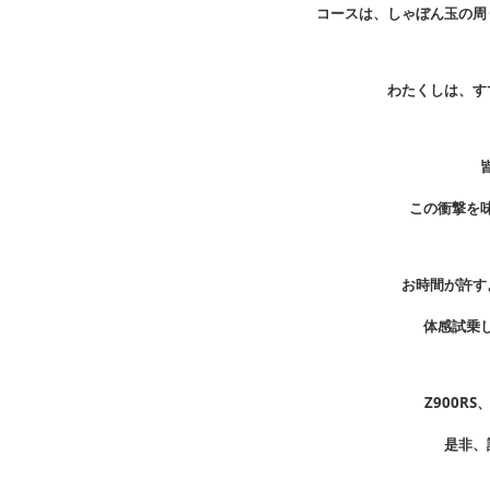
コースは、しゃぼん玉の周
わたくしは、す
この衝撃を
お時間が許す
体感試乗
Z900R
是非、