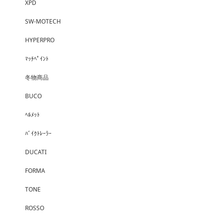
XPD
SW-MOTECH
HYPERPRO
ﾏｯﾁﾍﾟｲﾝﾄ
冬物商品
BUCO
ﾍﾙﾒｯﾄ
ﾊﾞｲｸﾄﾚｰﾗｰ
DUCATI
FORMA
TONE
ROSSO