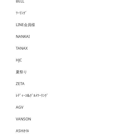
BELL
ﾂｰﾘﾝｸﾞ
LINE会員様
NANKAI
TANAX
HJC
夏祭り
ZETA
ﾚﾃﾞｨｰｽ&ｸﾞﾙﾒﾂｰﾘﾝｸﾞ
AGV
VANSON
ASHｵｲﾙ