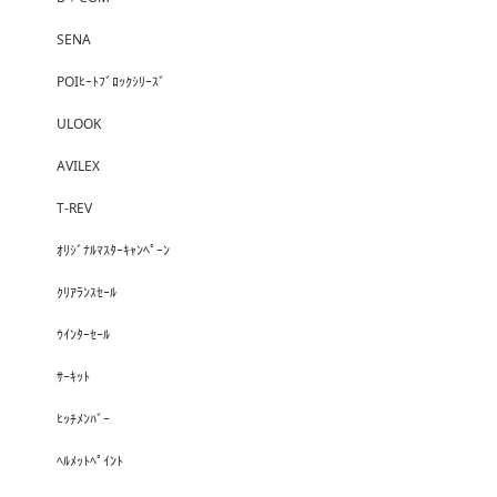
SENA
POIﾋｰﾄﾌﾞﾛｯｸｼﾘｰｽﾞ
ULOOK
AVILEX
T-REV
ｵﾘｼﾞﾅﾙﾏｽﾀｰｷｬﾝﾍﾟｰﾝ
ｸﾘｱﾗﾝｽｾｰﾙ
ｳｲﾝﾀｰｾｰﾙ
ｻｰｷｯﾄ
ﾋｯﾁﾒﾝﾊﾞｰ
ﾍﾙﾒｯﾄﾍﾟｲﾝﾄ