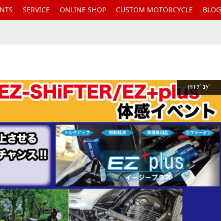
ENTS
SERVICE
ONLINE SHOP
CUSTOM MOTORCYCLE
BLOG
PITﾌﾞﾛｸﾞ