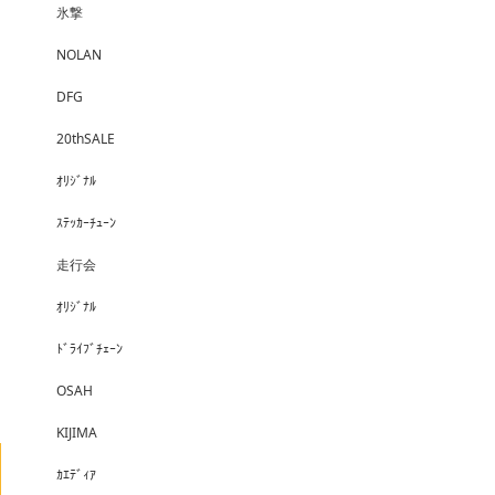
氷撃
NOLAN
DFG
20thSALE
ｵﾘｼﾞﾅﾙ
ｽﾃｯｶｰﾁｭｰﾝ
走行会
ｵﾘｼﾞﾅﾙ
ﾄﾞﾗｲﾌﾞﾁｪｰﾝ
OSAH
KIJIMA
ｶｴﾃﾞｨｱ