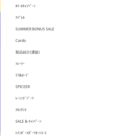
ﾎｲｰﾙｷｬﾝﾍﾟｰﾝ
ｱﾊﾟﾚﾙ
SUMMER BONUS SALE
Cardo
製品紹介(通販)
ﾄﾚｰﾗｰ
ﾗﾌ&ﾛｰﾄﾞ
SPICEER
ﾚｰｼﾝｸﾞﾌﾞｰﾂ
ｱﾙﾐﾀﾝｸ
SALE & ｷｬﾝﾍﾟｰﾝ
ﾚｲﾝﾎﾞｰｽﾎﾟｰﾂｶｰﾄｺｰｽ