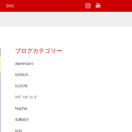
Instagram
SNS
ブログカテゴリー
alpinestars
GENIUS
SUZUKI
ﾗｲﾃﾞｨﾝｸﾞｼｭｰｽﾞ
fagship
在庫紹介
ｶｽﾀﾑ