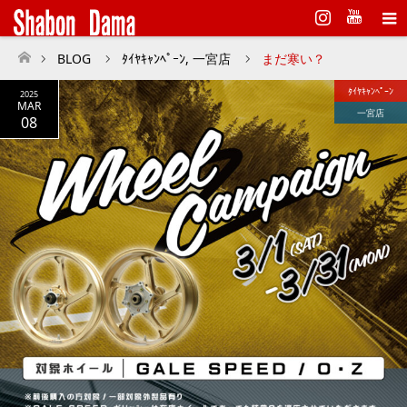
Instagram
BLOG
ﾀｲﾔｷｬﾝﾍﾟｰﾝ
,
一宮店
まだ寒い？
ホーム
ﾀｲﾔｷｬﾝﾍﾟｰﾝ
2025
MAR
一宮店
08