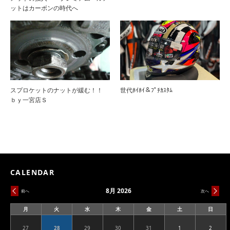
ットはカーボンの時代へ
スプロケットのナットが緩む！！
世代ﾎｲﾎｲ＆ﾌﾟﾁｶｽﾀﾑ
ｂｙ一宮店Ｓ
CALENDAR
8月 2026
前へ
次へ
月
火
水
木
金
土
日
月
火
水
木
金
土
日
曜
曜
曜
曜
曜
曜
曜
日
日
日
日
日
日
日
27
28
29
30
31
1
2