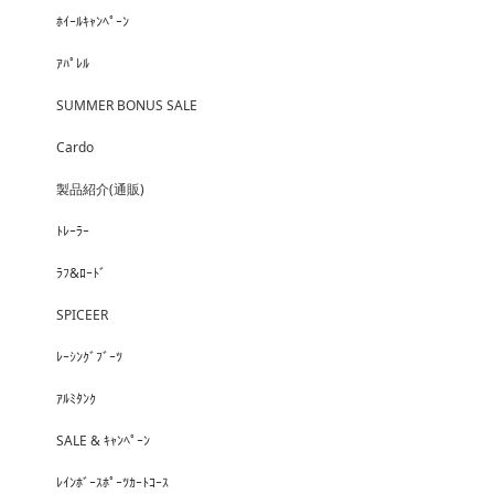
ﾎｲｰﾙｷｬﾝﾍﾟｰﾝ
ｱﾊﾟﾚﾙ
SUMMER BONUS SALE
Cardo
製品紹介(通販)
ﾄﾚｰﾗｰ
ﾗﾌ&ﾛｰﾄﾞ
SPICEER
ﾚｰｼﾝｸﾞﾌﾞｰﾂ
ｱﾙﾐﾀﾝｸ
SALE & ｷｬﾝﾍﾟｰﾝ
ﾚｲﾝﾎﾞｰｽﾎﾟｰﾂｶｰﾄｺｰｽ