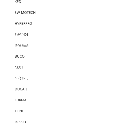
XPD
SW-MOTECH
HYPERPRO
ﾏｯﾁﾍﾟｲﾝﾄ
冬物商品
BUCO
ﾍﾙﾒｯﾄ
ﾊﾞｲｸﾄﾚｰﾗｰ
DUCATI
FORMA
TONE
ROSSO