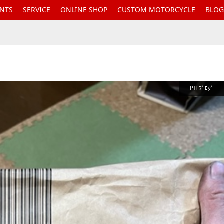
ENTS
SERVICE
ONLINE SHOP
CUSTOM MOTORCYCLE
BLOG
PITﾌﾞﾛｸﾞ