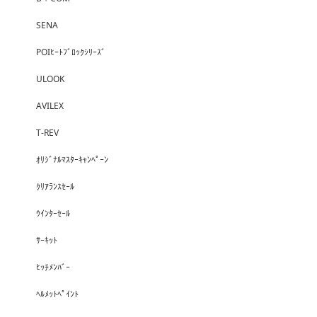
SENA
POIﾋｰﾄﾌﾞﾛｯｸｼﾘｰｽﾞ
ULOOK
AVILEX
T-REV
ｵﾘｼﾞﾅﾙﾏｽﾀｰｷｬﾝﾍﾟｰﾝ
ｸﾘｱﾗﾝｽｾｰﾙ
ｳｲﾝﾀｰｾｰﾙ
ｻｰｷｯﾄ
ﾋｯﾁﾒﾝﾊﾞｰ
ﾍﾙﾒｯﾄﾍﾟｲﾝﾄ