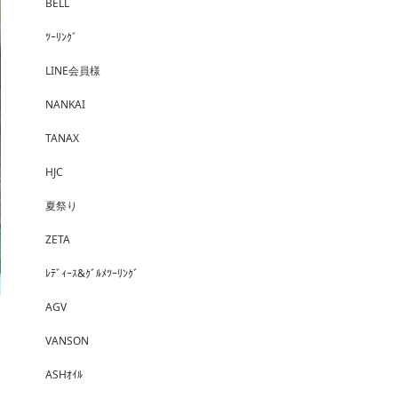
BELL
ﾂｰﾘﾝｸﾞ
LINE会員様
NANKAI
TANAX
HJC
夏祭り
ZETA
ﾚﾃﾞｨｰｽ&ｸﾞﾙﾒﾂｰﾘﾝｸﾞ
AGV
VANSON
ASHｵｲﾙ