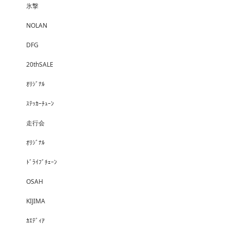
氷撃
NOLAN
DFG
20thSALE
ｵﾘｼﾞﾅﾙ
ｽﾃｯｶｰﾁｭｰﾝ
走行会
ｵﾘｼﾞﾅﾙ
ﾄﾞﾗｲﾌﾞﾁｪｰﾝ
OSAH
KIJIMA
ｶｴﾃﾞｨｱ