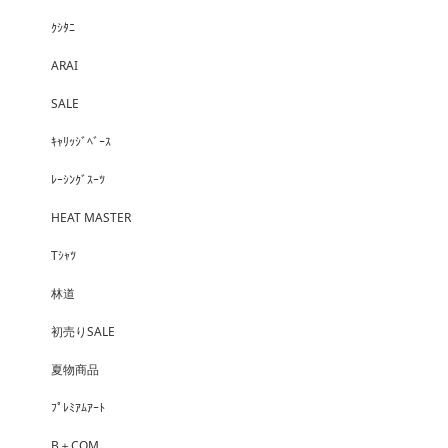
ｸｼﾀﾆ
ARAI
SALE
ｷｬﾘｯｼﾞﾍﾞｰｽ
ﾚｰｼﾝｸﾞｽｰﾂ
HEAT MASTER
Tｼｬﾂ
林道
初売りSALE
夏物商品
ﾌﾟﾚﾐｱﾑｱｰﾄ
B＋COM