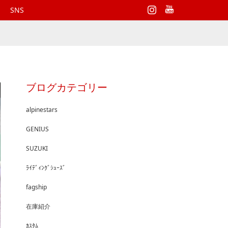
Instagram
SNS
ブログカテゴリー
alpinestars
GENIUS
SUZUKI
ﾗｲﾃﾞｨﾝｸﾞｼｭｰｽﾞ
fagship
在庫紹介
ｶｽﾀﾑ