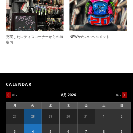
充実したレディスコーナーからの御
NEWかわいいヘルメット
案内
CALENDAR
8月 2026
前へ
次へ
月
火
水
木
金
土
日
月
火
水
木
金
土
日
曜
曜
曜
曜
曜
曜
曜
日
日
日
日
日
日
日
27
28
29
30
31
1
2
2026.07.27
2026.07.28
2026.07.29
2026.07.30
2026.07.31
2026.08.01
2026.08
3
4
5
6
7
8
9
2026.08.03
2026.08.04
2026.08.05
2026.08.06
2026.08.07
2026.08.08
2026.08