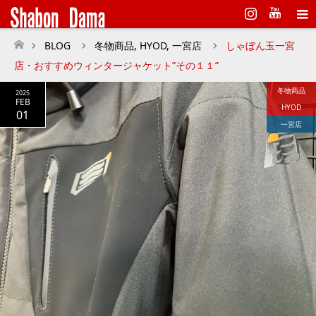
Instagram
BLOG
冬物商品
,
HYOD
,
一宮店
しゃぼん玉一宮
ホーム
店・おすすめウィンタージャケット”その１１”
冬物商品
2025
FEB
HYOD
01
一宮店