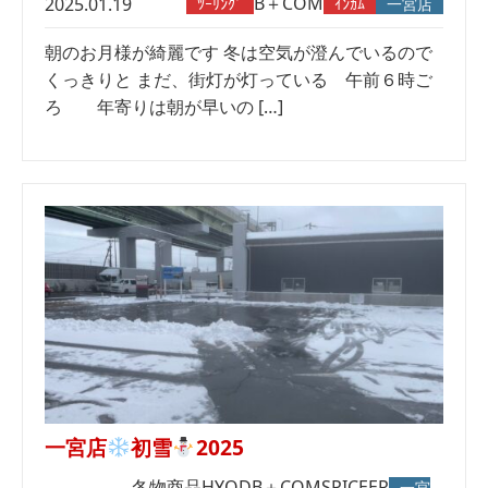
B＋COM
2025.01.19
ﾂｰﾘﾝｸﾞ
ｲﾝｶﾑ
一宮店
朝のお月様が綺麗です 冬は空気が澄んでいるので
くっきりと まだ、街灯が灯っている 午前６時ご
ろ 年寄りは朝が早いの […]
一宮店
初雪
2025
冬物商品
HYOD
B＋COM
SPICEER
一宮