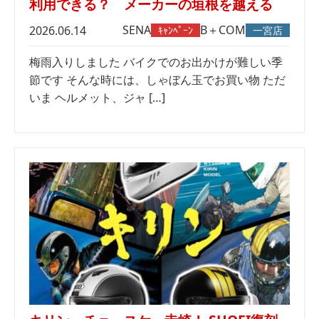
利用できる？ メーカーの垣根を越える
SENA
B＋COM
2026.06.14
ｷｬﾝﾍﾟｰﾝ
一宮店
梅雨入りしました バイクでのお出かけが難しい季
節です そんな時には、しゃぼん玉でお買い物 ただ
いま ヘルメット、ジャ […]