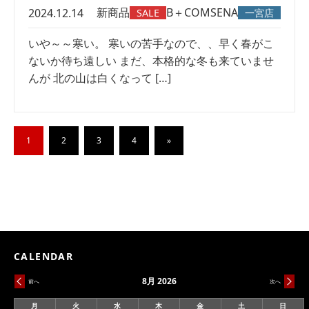
新商品
B＋COM
SENA
2024.12.14
SALE
一宮店
いや～～寒い。 寒いの苦手なので、、早く春がこ
ないか待ち遠しい まだ、本格的な冬も来ていませ
んが 北の山は白くなって […]
1
2
3
4
»
CALENDAR
8月 2026
前へ
次へ
月
火
水
木
金
土
日
月
火
水
木
金
土
日