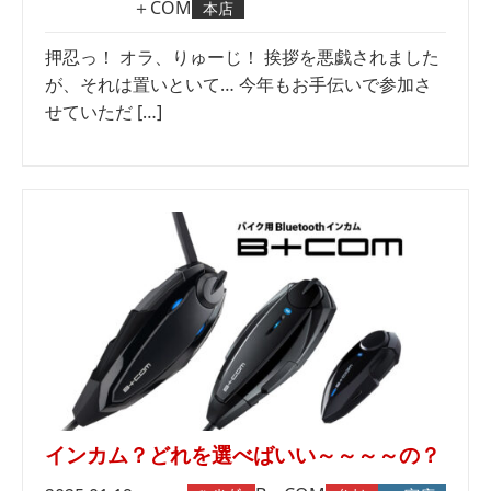
＋COM
本店
押忍っ！ オラ、りゅーじ！ 挨拶を悪戯されました
が、それは置いといて… 今年もお手伝いで参加さ
せていただ […]
インカム？どれを選べばいい～～～～の？