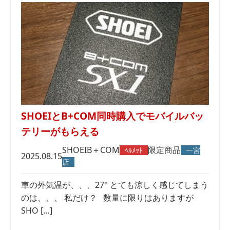
SHOEIとB+COM同時購入でモバイルバッ
テリーがもらえる
SHOEI
B＋COM
限定商品
ﾍﾙﾒｯﾄ
一宮
2025.08.15
店
車の外気温が、、、27° とても涼しく感じてしまう
のは、、、 私だけ？ 数量に限りはありますが
SHO […]