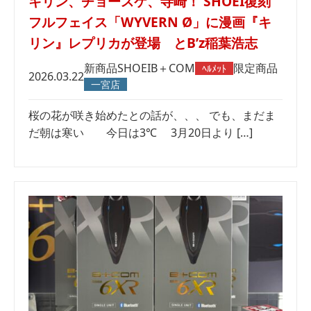
キリン、チョースケ、寺崎！ SHOEI復刻
フルフェイス「WYVERN Ø」に漫画『キ
リン』レプリカが登場 とB’z稲葉浩志
新商品
SHOEI
B＋COM
限定商品
ﾍﾙﾒｯﾄ
2026.03.22
一宮店
桜の花が咲き始めたとの話が、、、 でも、まだま
だ朝は寒い 今日は3℃ 3月20日より […]