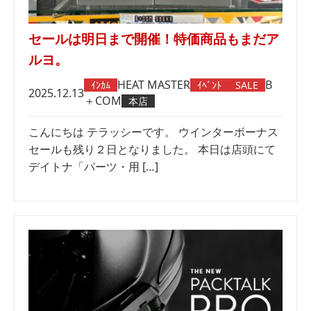
セールは明日まで開催！特価商品もまだア
ルヨ。
HEAT MASTER
B
ｲﾝｶﾑ
ｲﾍﾞﾝﾄ
SALE
2025.12.13
＋COM
本店
こんにちは テラッシーです。 ウインターボーナス
セールも残り２日となりました。 本日は店頭にて
デイトナ「パーツ・用 […]