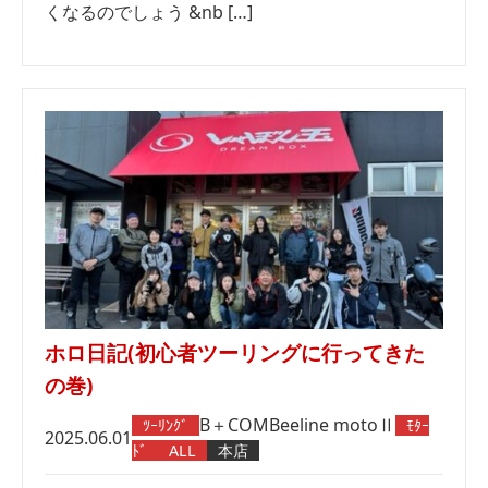
くなるのでしょう &nb […]
ホロ日記(初心者ツーリングに行ってきた
の巻)
B＋COM
Beeline motoⅡ
ﾂｰﾘﾝｸﾞ
ﾓﾀｰ
2025.06.01
ﾄﾞ
ALL
本店