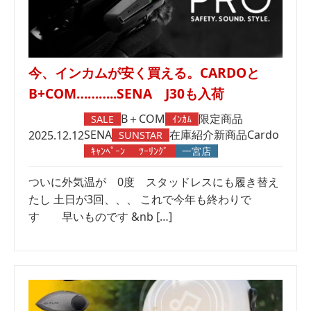
今、インカムが安く買える。CARDOと
B+COM………..SENA J30も入荷
B＋COM
限定商品
SALE
ｲﾝｶﾑ
SENA
在庫紹介
新商品
Cardo
2025.12.12
SUNSTAR
ｷｬﾝﾍﾟｰﾝ
ﾂｰﾘﾝｸﾞ
一宮店
ついに外気温が 0度 スタッドレスにも履き替え
たし 土日が3回、、、 これで今年も終わりで
す 早いものです &nb […]