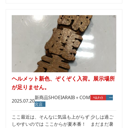
ヘルメット新色、ぞくぞく入荷。展示場所
が足りません。
新商品
SHOEI
ARAI
B＋COM
ﾍﾙﾒｯﾄ
一
2025.07.20
宮店
ここ最近は、そんなに気温も上がらず 少しは過ご
しやすいのでは ここからが夏本番！ まだまだ暑