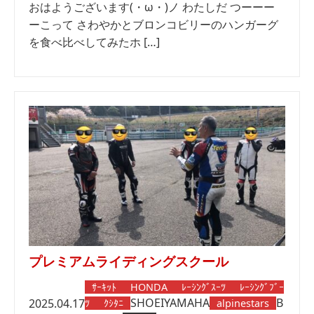
おはようございます(・ω・)ノ わたしだ つーーー
ーこって さわやかとブロンコビリーのハンガーグ
を食べ比べしてみたホ […]
プレミアムライディングスクール
ｻｰｷｯﾄ
HONDA
ﾚｰｼﾝｸﾞｽｰﾂ
ﾚｰｼﾝｸﾞﾌﾞｰ
SHOEI
YAMAHA
B
2025.04.17
ﾂ
ｸｼﾀﾆ
alpinestars