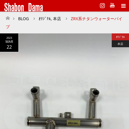
Instagram
BLOG
ｵﾘｼﾞﾅﾙ
,
本店
ZRX系チタンウォーターパイ
ホーム
プ
ｵﾘｼﾞﾅﾙ
2023
MAR
本店
22