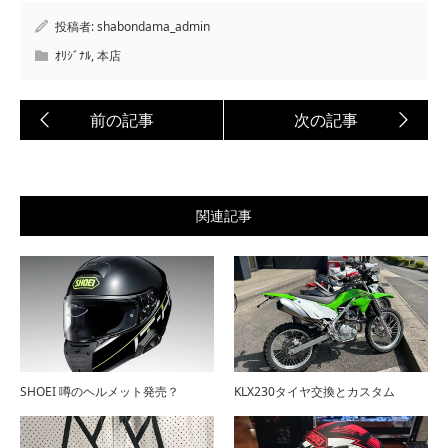
投稿者:
shabondama_admin
ｵﾘｼﾞﾅﾙ
,
本店
関連記事
SHOEI 噂のヘルメット発売？
KLX230タイヤ交換とカスタム