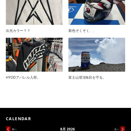
出光カラー？？
新色ぞくぞく、、
HYODアパレル入荷。
富士山登頂&目を守る。
CALENDAR
8月 2026
前へ
次へ