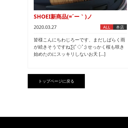
SHOEI新商品(=´ー｀)ノ
2020.03.27
ALL
本店
皆様こんにちわじろーです、まだしばらく雨
が続きそうですね∑(ﾟ◇ﾟ;) せっかく桜も咲き
始めたのにスッキリしないお天 […]
トップページに戻る