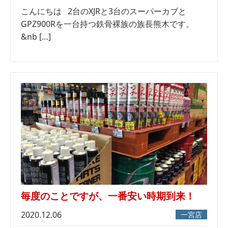
こんにちは 2台のXJRと3台のスーパーカブと
GPZ900Rを一台持つ鉄骨裸族の族長熊木です。
&nb […]
毎度のことですが、一番安い時期到来！
2020.12.06
一宮店