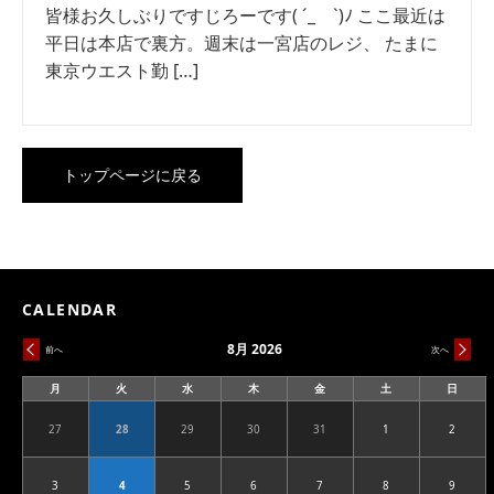
皆様お久しぶりですじろーです( ´_ゝ`)ﾉ ここ最近は
平日は本店で裏方。週末は一宮店のレジ、 たまに
東京ウエスト勤 […]
トップページに戻る
CALENDAR
8月 2026
前へ
次へ
月
火
水
木
金
土
日
月
火
水
木
金
土
日
曜
曜
曜
曜
曜
曜
曜
日
日
日
日
日
日
日
27
28
29
30
31
1
2
2026.07.27
2026.07.28
2026.07.29
2026.07.30
2026.07.31
2026.08.01
2026.08
3
4
5
6
7
8
9
2026.08.03
2026.08.04
2026.08.05
2026.08.06
2026.08.07
2026.08.08
2026.08