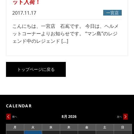
ット入荷！
2017.11.17
一宮店
こんにちは、一宮店 石嶌です。 今日は、ヘルメ
ットコーナーよりお知らせです。 “マン島”のレジ
ェンド中のレジェンド […]
トップページに戻る
CALENDAR
8月 2026
前へ
次へ
月
火
水
木
金
土
日
月
火
水
木
金
土
日
曜
曜
曜
曜
曜
曜
曜
日
日
日
日
日
日
日