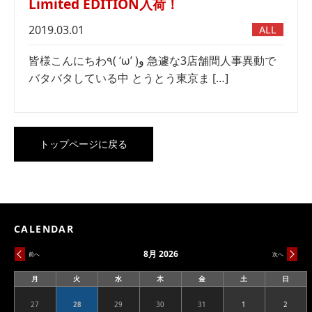
Limited EDITION入荷！
2019.03.01
ALL
皆様こんにちわ٩( ‘ω’ )و 急遽な3店舗間人事異動で
バタバタしている中 とうとう東京ま […]
トップページに戻る
CALENDAR
8月 2026
前へ
次へ
月
火
水
木
金
土
日
月
火
水
木
金
土
日
曜
曜
曜
曜
曜
曜
曜
日
日
日
日
日
日
日
27
28
29
30
31
1
2
2026.07.27
2026.07.28
2026.07.29
2026.07.30
2026.07.31
2026.08.01
2026.08