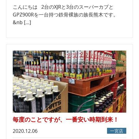
こんにちは 2台のXJRと3台のスーパーカブと
GPZ900Rを一台持つ鉄骨裸族の族長熊木です。
&nb […]
毎度のことですが、一番安い時期到来！
2020.12.06
一宮店