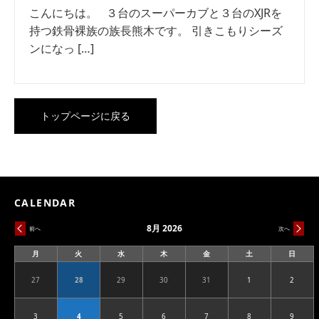
こんにちは。 ３台のスーパーカブと３台のXJRを
持つ鉄骨裸族の族長熊木です。 引きこもりシーズ
ンになっ […]
トップページに戻る
CALENDAR
8月 2026
前へ
次へ
月
火
水
木
金
土
日
月
火
水
木
金
土
日
曜
曜
曜
曜
曜
曜
曜
日
日
日
日
日
日
日
27
28
29
30
31
1
2
2026.07.27
2026.07.28
2026.07.29
2026.07.30
2026.07.31
2026.08.01
2026.08
3
4
5
6
7
8
9