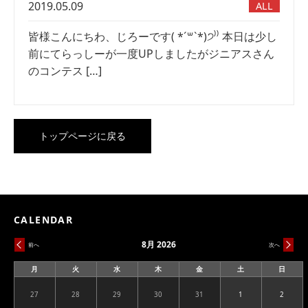
2019.05.09
ALL
皆様こんにちわ、じろーです( *´꒳`*)੭⁾⁾ 本日は少し
前にてらっしーが一度UPしましたがジニアスさん
のコンテス […]
トップページに戻る
CALENDAR
8月 2026
前へ
次へ
月
火
水
木
金
土
日
月
火
水
木
金
土
日
曜
曜
曜
曜
曜
曜
曜
日
日
日
日
日
日
日
27
28
29
30
31
1
2
2026.07.27
2026.07.28
2026.07.29
2026.07.30
2026.07.31
2026.08.01
2026.08