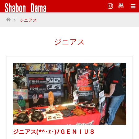
Instagram
ジニアス
ホーム
ジニアス
ジニアス(*^･ｪ･)ﾉＧＥＮＩＵＳ