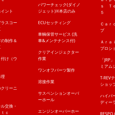
パワーチェック(ダイノ
ｓ Ｔ
ぺイント
ジェット)※本店のみ
５
ガラスコー
ECUセッティング
Ｃａｒ
工
プ
車輌保管サービス (洗
アの制作＆
車&メンテナンス付)
Ａｒａ
工
プロシ
クリアインジェクター
り付け（ウ
作業
「JRP
ミアム
ワンオフパーツ製作
修理
T-RE
溶接作業
ショッ
のクリーニ
サスペンションオーバ
ハイパ
ーホール
ディー
ール交換・
エンジンオーバーホー
ｅｔｃ
RESP