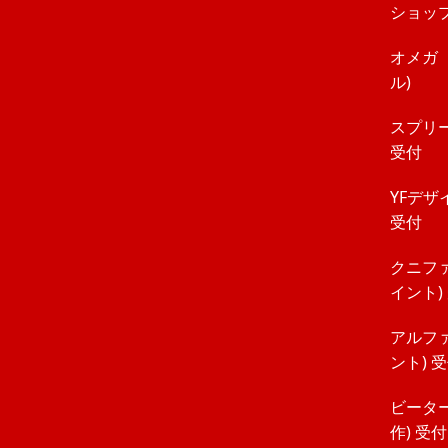
ショップ
オメガ 
ル)
スプリ
受付
YFデザ
受付
クニファ
イント)
アルファ
ント) 
ビーター
作) 受付