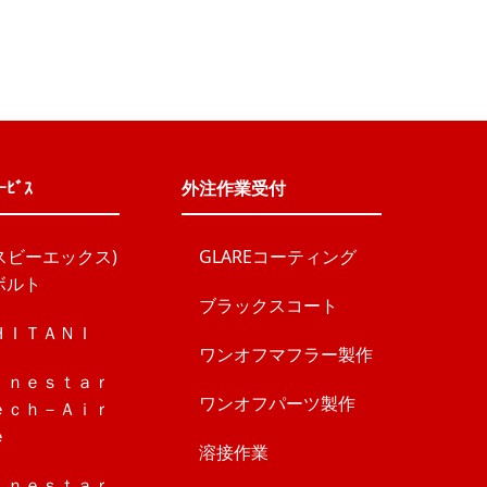
ｰﾋﾞｽ
外注作業受付
エスビーエックス)
GLAREコーティング
ボルト
ブラックスコート
ＨＩＴＡＮＩ
ワンオフマフラー製作
ｉｎｅｓｔａｒ
ワンオフパーツ製作
ｅｃｈ－Ａｉｒ
ｅ
溶接作業
ｉｎｅｓｔａｒ