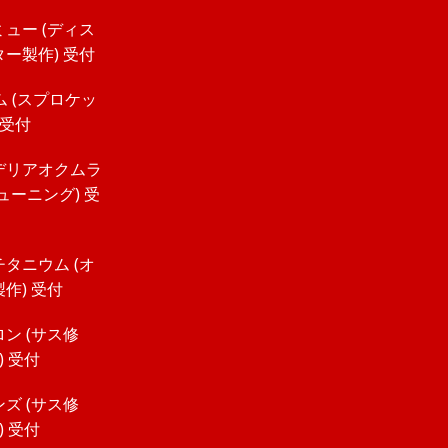
ュー (ディス
ー製作) 受付
ム (スプロケッ
 受付
デリアオクムラ
ューニング) 受
タニウム (オ
作) 受付
ン (サス修
) 受付
ズ (サス修
) 受付