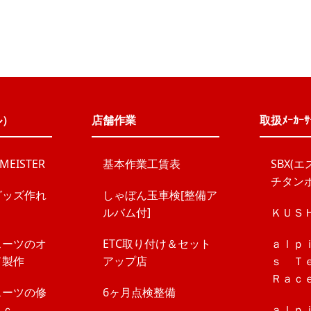
ル）
店舗作業
取扱ﾒｰｶｰｻ
. MEISTER
基本作業工賃表
SBX(
チタン
グッズ作れ
しゃぼん玉車検[整備ア
ルバム付]
ＫＵＳ
スーツのオ
ETC取り付け＆セット
ａｌｐ
ド製作
アップ店
ｓ Ｔ
Ｒａｃ
スーツの修
6ヶ月点検整備
ｔｃ
ａｌｐ