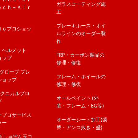
ガラスコーティング施
ｅｃｈ－Ａｉｒ
工
ブレーキホース・オイ
ｄｏプロショッ
ルラインのオーダー製
作
ｉヘルメット
FRP・カーボン製品の
ョップ
修理・修復
」グローブ プレ
フレーム・ホイールの
ショップ
修理・修復
Vテクニカルプロ
オールペイント (外
プ
装・フレーム・EG等)
ープロサービス
オーダーシート加工(張
ラー
替・アンコ抜き・盛)
O＆しゃぼん玉コ