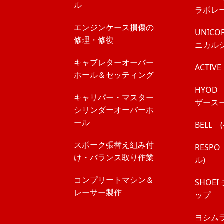
ル
ラボレ
エンジンケース損傷の
UNICOR
修理・修復
ニカル
キャブレターオーバー
ACTIV
ホール＆セッティング
HYOD
キャリパー・マスター
ザースー
シリンダーオーバーホ
ール
BELL
スポーク張替え組み付
RESPO
け・バランス取り作業
ル)
コンプリートマシン＆
SHOE
レーサー製作
ップ
ヨシム