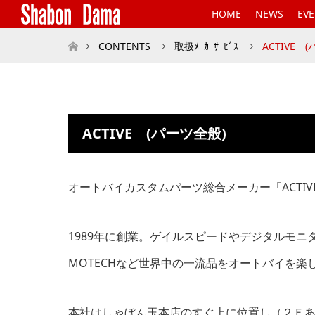
HOME
NEWS
EV
ホーム
CONTENTS
取扱ﾒｰｶｰｻｰﾋﾞｽ
ACTIVE 
ACTIVE (パーツ全般)
オートバイカスタムパーツ総合メーカー「ACTIV
1989年に創業。ゲイルスピードやデジタルモニ
MOTECHなど世界中の一流品を
オートバイを楽
本社はしゃぼん玉本店のすぐ上に位置し（２Ｆ