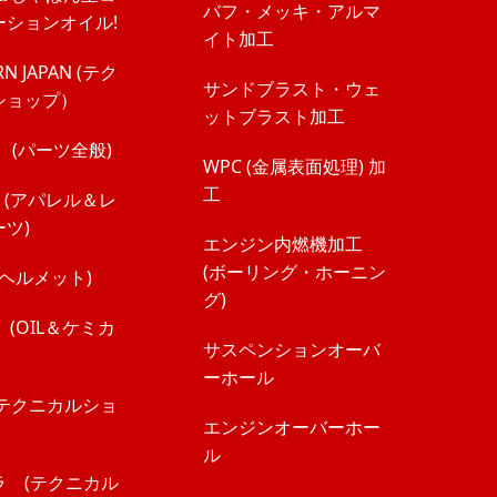
バフ・メッキ・アルマ
ーションオイル!
イト加工
N JAPAN (テク
サンドブラスト・ウェ
ショップ）
ットブラスト加工
E (パーツ全般)
WPC (金属表面処理) 加
工
 (アパレル＆レ
ツ)
エンジン内燃機加工
(ボーリング・ホーニン
 (ヘルメット)
グ)
 (OIL＆ケミカ
サスペンションオーバ
ーホール
I テクニカルショ
エンジンオーバーホー
ル
ラ (テクニカル