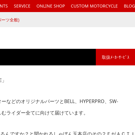
ENTS
SERVICE
ONLINE SHOP
CUSTOM MOTORCYCLE
BLOG
(パーツ全般)
取扱ﾒｰｶｰｻｰﾋﾞｽ
E」
ターなどのオリジナルパーツと
BELL、HYPERPRO、SW-
しむライダー全てに向けて届けています。
あるんですか？と聞かれるしゃぼん玉本店の
その２ＦがＡＣＴ