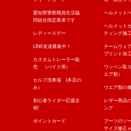
愛知県警察職員生活協
ヘルメット
同組合指定業者です
ヘルメット
レディースデー
ティング施
LINE友達募集中！
チームウェ
プリント加
カスタムトレーラー販
売 （バイク用）
ワッペン取
エア類）
セルフ洗車場 (本店の
み）
ウエア類の
初心者ライダー応援企
レザー商品
画!
ング
ポイントカード
ブーツのソ
サイズ修正