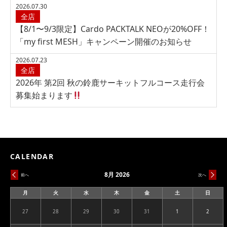
2026.07.30
全店
【8/1〜9/3限定】Cardo PACKTALK NEOが20%OFF！
「my first MESH」キャンペーン開催のお知らせ
2026.07.23
全店
2026年 第2回 秋の鈴鹿サーキットフルコース走行会
募集始まります
CALENDAR
8月 2026
前へ
次へ
月
火
水
木
金
土
日
月
火
水
木
金
土
日
曜
曜
曜
曜
曜
曜
曜
日
日
日
日
日
日
日
27
28
29
30
31
1
2
2026.07.27
2026.07.28
2026.07.29
2026.07.30
2026.07.31
2026.08.01
2026.08