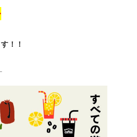
ー
ます！！
。