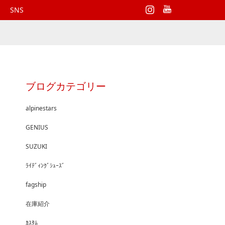
Instagram
SNS
ブログカテゴリー
alpinestars
GENIUS
SUZUKI
ﾗｲﾃﾞｨﾝｸﾞｼｭｰｽﾞ
fagship
在庫紹介
ｶｽﾀﾑ