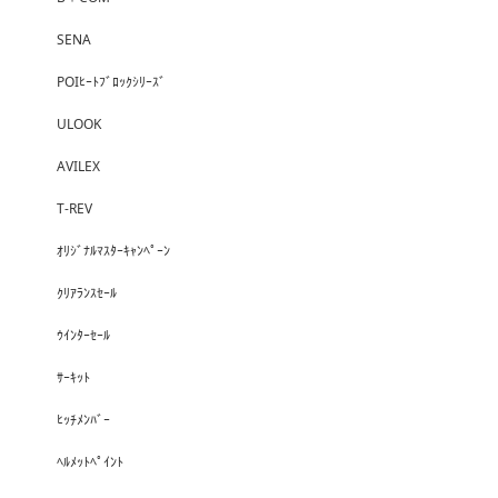
SENA
POIﾋｰﾄﾌﾞﾛｯｸｼﾘｰｽﾞ
ULOOK
AVILEX
T-REV
ｵﾘｼﾞﾅﾙﾏｽﾀｰｷｬﾝﾍﾟｰﾝ
ｸﾘｱﾗﾝｽｾｰﾙ
ｳｲﾝﾀｰｾｰﾙ
ｻｰｷｯﾄ
ﾋｯﾁﾒﾝﾊﾞｰ
ﾍﾙﾒｯﾄﾍﾟｲﾝﾄ