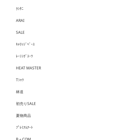
ｸｼﾀﾆ
ARAI
SALE
ｷｬﾘｯｼﾞﾍﾞｰｽ
ﾚｰｼﾝｸﾞｽｰﾂ
HEAT MASTER
Tｼｬﾂ
林道
初売りSALE
夏物商品
ﾌﾟﾚﾐｱﾑｱｰﾄ
B＋COM