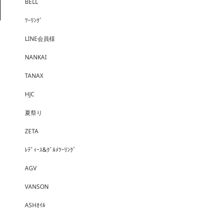
BELL
ﾂｰﾘﾝｸﾞ
LINE会員様
NANKAI
TANAX
HJC
夏祭り
ZETA
ﾚﾃﾞｨｰｽ&ｸﾞﾙﾒﾂｰﾘﾝｸﾞ
AGV
VANSON
ASHｵｲﾙ