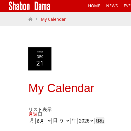
HOME
NEWS
EV
ホーム
My Calendar
2020
DEC
21
My Calendar
リスト
表示
月
週
日
月
日
年