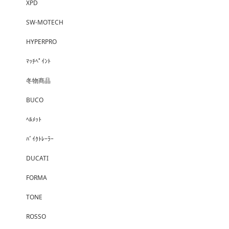
XPD
SW-MOTECH
HYPERPRO
ﾏｯﾁﾍﾟｲﾝﾄ
冬物商品
BUCO
ﾍﾙﾒｯﾄ
ﾊﾞｲｸﾄﾚｰﾗｰ
DUCATI
FORMA
TONE
ROSSO