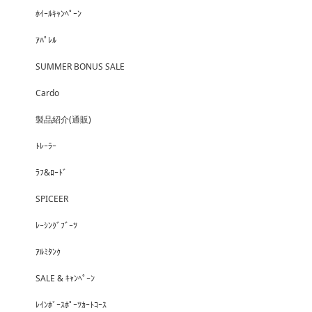
ﾎｲｰﾙｷｬﾝﾍﾟｰﾝ
ｱﾊﾟﾚﾙ
SUMMER BONUS SALE
Cardo
製品紹介(通販)
ﾄﾚｰﾗｰ
ﾗﾌ&ﾛｰﾄﾞ
SPICEER
ﾚｰｼﾝｸﾞﾌﾞｰﾂ
ｱﾙﾐﾀﾝｸ
SALE & ｷｬﾝﾍﾟｰﾝ
ﾚｲﾝﾎﾞｰｽﾎﾟｰﾂｶｰﾄｺｰｽ