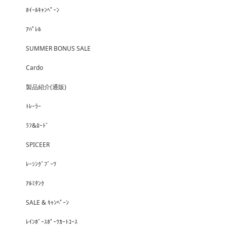
ﾎｲｰﾙｷｬﾝﾍﾟｰﾝ
ｱﾊﾟﾚﾙ
SUMMER BONUS SALE
Cardo
製品紹介(通販)
ﾄﾚｰﾗｰ
ﾗﾌ&ﾛｰﾄﾞ
SPICEER
ﾚｰｼﾝｸﾞﾌﾞｰﾂ
ｱﾙﾐﾀﾝｸ
SALE & ｷｬﾝﾍﾟｰﾝ
ﾚｲﾝﾎﾞｰｽﾎﾟｰﾂｶｰﾄｺｰｽ