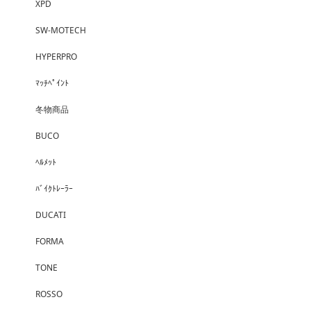
XPD
SW-MOTECH
HYPERPRO
ﾏｯﾁﾍﾟｲﾝﾄ
冬物商品
BUCO
ﾍﾙﾒｯﾄ
ﾊﾞｲｸﾄﾚｰﾗｰ
DUCATI
FORMA
TONE
ROSSO