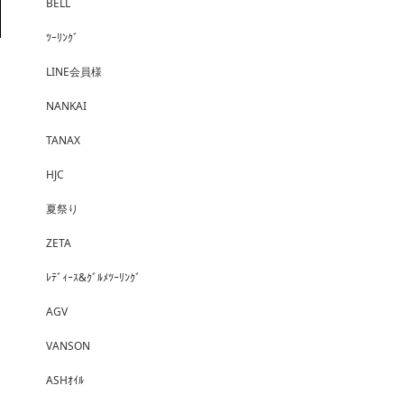
BELL
ﾂｰﾘﾝｸﾞ
LINE会員様
NANKAI
TANAX
HJC
夏祭り
ZETA
ﾚﾃﾞｨｰｽ&ｸﾞﾙﾒﾂｰﾘﾝｸﾞ
AGV
VANSON
ASHｵｲﾙ