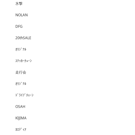
氷撃
NOLAN
DFG
20thSALE
ｵﾘｼﾞﾅﾙ
ｽﾃｯｶｰﾁｭｰﾝ
走行会
ｵﾘｼﾞﾅﾙ
ﾄﾞﾗｲﾌﾞﾁｪｰﾝ
OSAH
KIJIMA
ｶｴﾃﾞｨｱ