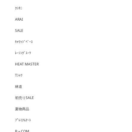
ｸｼﾀﾆ
ARAI
SALE
ｷｬﾘｯｼﾞﾍﾞｰｽ
ﾚｰｼﾝｸﾞｽｰﾂ
HEAT MASTER
Tｼｬﾂ
林道
初売りSALE
夏物商品
ﾌﾟﾚﾐｱﾑｱｰﾄ
B＋COM