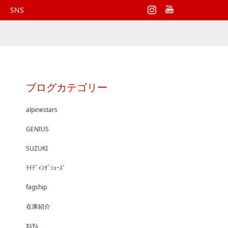
Instagram
SNS
ブログカテゴリー
alpinestars
GENIUS
SUZUKI
ﾗｲﾃﾞｨﾝｸﾞｼｭｰｽﾞ
fagship
在庫紹介
ｶｽﾀﾑ