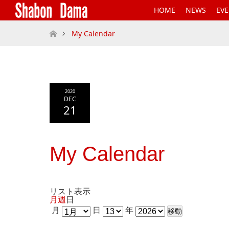
HOME
NEWS
EV
ホーム
My Calendar
2020
DEC
21
My Calendar
リスト
表示
月
週
日
月
日
年