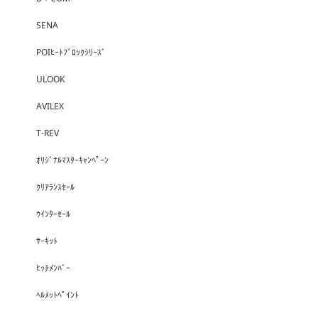
SENA
POIﾋｰﾄﾌﾞﾛｯｸｼﾘｰｽﾞ
ULOOK
AVILEX
T-REV
ｵﾘｼﾞﾅﾙﾏｽﾀｰｷｬﾝﾍﾟｰﾝ
ｸﾘｱﾗﾝｽｾｰﾙ
ｳｲﾝﾀｰｾｰﾙ
ｻｰｷｯﾄ
ﾋｯﾁﾒﾝﾊﾞｰ
ﾍﾙﾒｯﾄﾍﾟｲﾝﾄ