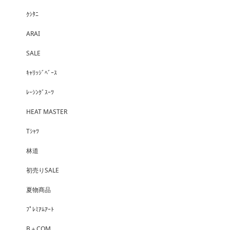
ｸｼﾀﾆ
ARAI
SALE
ｷｬﾘｯｼﾞﾍﾞｰｽ
ﾚｰｼﾝｸﾞｽｰﾂ
HEAT MASTER
Tｼｬﾂ
林道
初売りSALE
夏物商品
ﾌﾟﾚﾐｱﾑｱｰﾄ
B＋COM