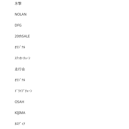
氷撃
NOLAN
DFG
20thSALE
ｵﾘｼﾞﾅﾙ
ｽﾃｯｶｰﾁｭｰﾝ
走行会
ｵﾘｼﾞﾅﾙ
ﾄﾞﾗｲﾌﾞﾁｪｰﾝ
OSAH
KIJIMA
ｶｴﾃﾞｨｱ