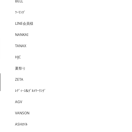
BELL
ﾂｰﾘﾝｸﾞ
LINE会員様
NANKAI
TANAX
HJC
夏祭り
ZETA
ﾚﾃﾞｨｰｽ&ｸﾞﾙﾒﾂｰﾘﾝｸﾞ
AGV
VANSON
ASHｵｲﾙ