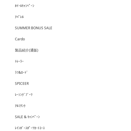
ﾎｲｰﾙｷｬﾝﾍﾟｰﾝ
ｱﾊﾟﾚﾙ
SUMMER BONUS SALE
Cardo
製品紹介(通販)
ﾄﾚｰﾗｰ
ﾗﾌ&ﾛｰﾄﾞ
SPICEER
ﾚｰｼﾝｸﾞﾌﾞｰﾂ
ｱﾙﾐﾀﾝｸ
SALE & ｷｬﾝﾍﾟｰﾝ
ﾚｲﾝﾎﾞｰｽﾎﾟｰﾂｶｰﾄｺｰｽ