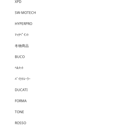
XPD
SW-MOTECH
HYPERPRO
ﾏｯﾁﾍﾟｲﾝﾄ
冬物商品
BUCO
ﾍﾙﾒｯﾄ
ﾊﾞｲｸﾄﾚｰﾗｰ
DUCATI
FORMA
TONE
ROSSO