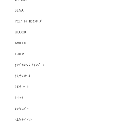
SENA
POIﾋｰﾄﾌﾞﾛｯｸｼﾘｰｽﾞ
ULOOK
AVILEX
T-REV
ｵﾘｼﾞﾅﾙﾏｽﾀｰｷｬﾝﾍﾟｰﾝ
ｸﾘｱﾗﾝｽｾｰﾙ
ｳｲﾝﾀｰｾｰﾙ
ｻｰｷｯﾄ
ﾋｯﾁﾒﾝﾊﾞｰ
ﾍﾙﾒｯﾄﾍﾟｲﾝﾄ