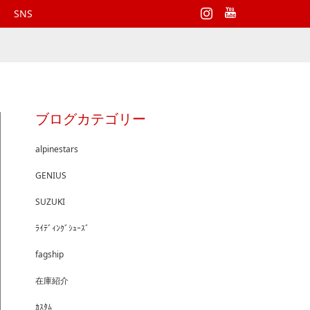
Instagram
SNS
ブログカテゴリー
alpinestars
GENIUS
SUZUKI
ﾗｲﾃﾞｨﾝｸﾞｼｭｰｽﾞ
fagship
在庫紹介
ｶｽﾀﾑ