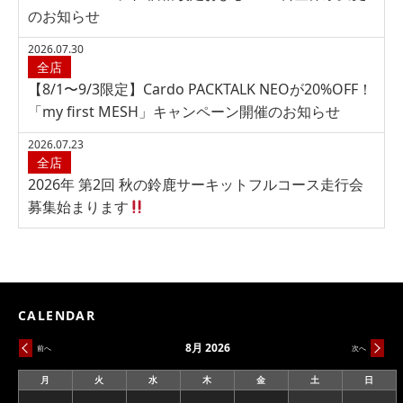
のお知らせ
2026.07.30
全店
【8/1〜9/3限定】Cardo PACKTALK NEOが20%OFF！
「my first MESH」キャンペーン開催のお知らせ
2026.07.23
全店
2026年 第2回 秋の鈴鹿サーキットフルコース走行会
募集始まります
CALENDAR
8月 2026
前へ
次へ
月
火
水
木
金
土
日
月
火
水
木
金
土
日
曜
曜
曜
曜
曜
曜
曜
日
日
日
日
日
日
日