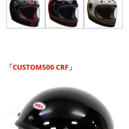
「CUSTOM500 CRF」