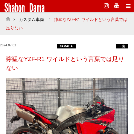
Instagram
カスタム車両
獰猛なYZF-R1 ワイルドという言葉では
ホーム
足りない
2024.07.03
YAMAHA
一宮
獰猛なYZF-R1 ワイルドという言葉では足り
ない