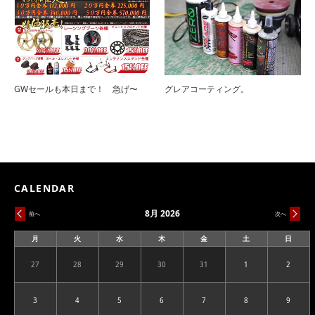
GWセールも本日まで！ 急げ〜
グレアコーティング。
CALENDAR
8月 2026
前へ
次へ
月
火
水
木
金
土
日
月
火
水
木
金
土
日
曜
曜
曜
曜
曜
曜
曜
日
日
日
日
日
日
日
27
28
29
30
31
1
2
2026.07.27
2026.07.28
2026.07.29
2026.07.30
2026.07.31
2026.08.01
2026.08
3
4
5
6
7
8
9
2026.08.03
2026.08.04
2026.08.05
2026.08.06
2026.08.07
2026.08.08
2026.08