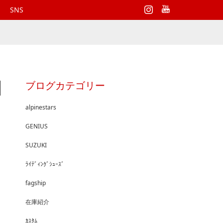
Instagram
SNS
ブログカテゴリー
alpinestars
GENIUS
SUZUKI
ﾗｲﾃﾞｨﾝｸﾞｼｭｰｽﾞ
fagship
在庫紹介
ｶｽﾀﾑ