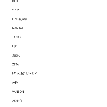
BELL
ﾂｰﾘﾝｸﾞ
LINE会員様
NANKAI
TANAX
HJC
夏祭り
ZETA
ﾚﾃﾞｨｰｽ&ｸﾞﾙﾒﾂｰﾘﾝｸﾞ
AGV
VANSON
ASHｵｲﾙ