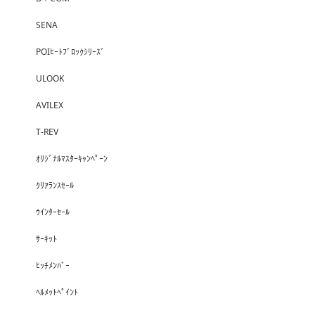
SENA
POIﾋｰﾄﾌﾞﾛｯｸｼﾘｰｽﾞ
ULOOK
AVILEX
T-REV
ｵﾘｼﾞﾅﾙﾏｽﾀｰｷｬﾝﾍﾟｰﾝ
ｸﾘｱﾗﾝｽｾｰﾙ
ｳｲﾝﾀｰｾｰﾙ
ｻｰｷｯﾄ
ﾋｯﾁﾒﾝﾊﾞｰ
ﾍﾙﾒｯﾄﾍﾟｲﾝﾄ