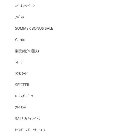
ﾎｲｰﾙｷｬﾝﾍﾟｰﾝ
ｱﾊﾟﾚﾙ
SUMMER BONUS SALE
Cardo
製品紹介(通販)
ﾄﾚｰﾗｰ
ﾗﾌ&ﾛｰﾄﾞ
SPICEER
ﾚｰｼﾝｸﾞﾌﾞｰﾂ
ｱﾙﾐﾀﾝｸ
SALE & ｷｬﾝﾍﾟｰﾝ
ﾚｲﾝﾎﾞｰｽﾎﾟｰﾂｶｰﾄｺｰｽ