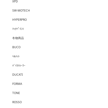
XPD
SW-MOTECH
HYPERPRO
ﾏｯﾁﾍﾟｲﾝﾄ
冬物商品
BUCO
ﾍﾙﾒｯﾄ
ﾊﾞｲｸﾄﾚｰﾗｰ
DUCATI
FORMA
TONE
ROSSO