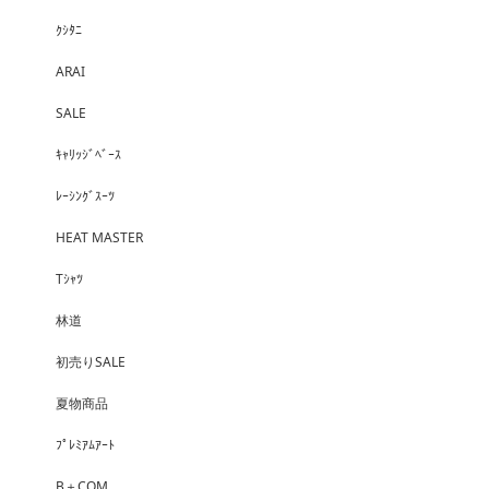
ｸｼﾀﾆ
ARAI
SALE
ｷｬﾘｯｼﾞﾍﾞｰｽ
ﾚｰｼﾝｸﾞｽｰﾂ
HEAT MASTER
Tｼｬﾂ
林道
初売りSALE
夏物商品
ﾌﾟﾚﾐｱﾑｱｰﾄ
B＋COM