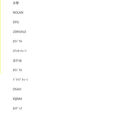
氷撃
NOLAN
DFG
20thSALE
ｵﾘｼﾞﾅﾙ
ｽﾃｯｶｰﾁｭｰﾝ
走行会
ｵﾘｼﾞﾅﾙ
ﾄﾞﾗｲﾌﾞﾁｪｰﾝ
OSAH
KIJIMA
ｶｴﾃﾞｨｱ