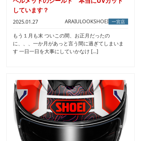
ヘルメットのシールド 本当にUVカット
しています？
ARAI
ULOOK
SHOEI
2025.01.27
一宮店
もう１月も末 ついこの間、お正月だったの
に、、、一か月があっと言う間に過ぎてしまいま
す 一日一日を大事にしていかなけ […]