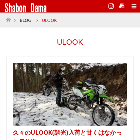
Instagram
BLOG
ULOOK
ホーム
ULOOK
久々のULOOK(調光)入荷と甘くはなかっ