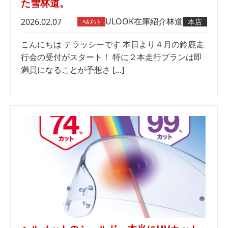
た雪林道。
ULOOK
在庫紹介
林道
2026.02.07
ﾍﾙﾒｯﾄ
本店
こんにちは テラッシーです 本日より４月の鈴鹿走
行会の受付がスタート！ 特に２本走行プランは即
満員になることが予想さ […]