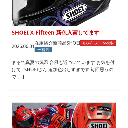
SHOEI X-Fifteen 新色入荷してます
在庫紹介
新商品
SHOEI
ｷｬﾝﾍﾟｰﾝ
ﾍﾙﾒｯﾄ
2026.06.01
一宮店
まるで真夏の気温 台風も近づいています お気を付
けて SHOEIさん 追加色出しすぎです 毎回思うの
で […]