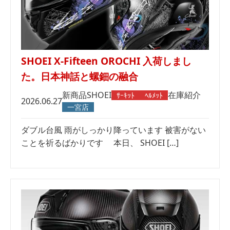
SHOEI X-Fifteen OROCHI 入荷しまし
た。日本神話と螺鈿の融合
新商品
SHOEI
在庫紹介
ｻｰｷｯﾄ
ﾍﾙﾒｯﾄ
2026.06.27
一宮店
ダブル台風 雨がしっかり降っています 被害がない
ことを祈るばかりです 本日、 SHOEI […]