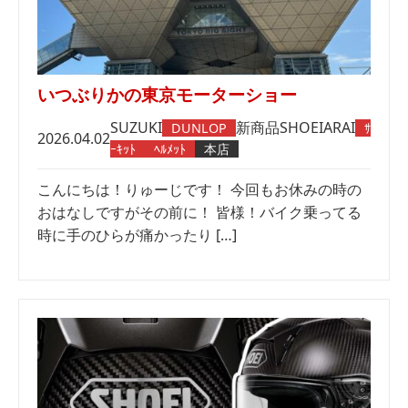
いつぶりかの東京モーターショー
SUZUKI
新商品
SHOEI
ARAI
DUNLOP
ｻ
2026.04.02
ｰｷｯﾄ
ﾍﾙﾒｯﾄ
本店
こんにちは！りゅーじです！ 今回もお休みの時の
おはなしですがその前に！ 皆様！バイク乗ってる
時に手のひらが痛かったり […]