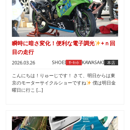
瞬時に暗さ変化！便利な電子調光
+ｎ回
目の走行
SHOEI
KAWASAKI
2026.03.26
ｻｰｷｯﾄ
本店
こんにちは！りゅーじです！ さて、明日からは東
京のモーターサイクルショーですね
僕は明日金
曜日に行こ […]