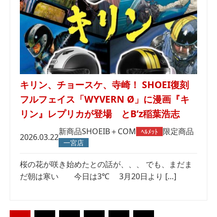
キリン、チョースケ、寺崎！ SHOEI復刻
フルフェイス「WYVERN Ø」に漫画『キ
リン』レプリカが登場 とB’z稲葉浩志
新商品
SHOEI
B＋COM
限定商品
ﾍﾙﾒｯﾄ
2026.03.22
一宮店
桜の花が咲き始めたとの話が、、、 でも、まだま
だ朝は寒い 今日は3℃ 3月20日より […]