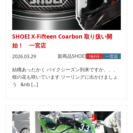
SHOEI X-Fifteen Coarbon 取り扱い開
始！ 一宮店
新商品
SHOEI
2026.03.29
ﾍﾙﾒｯﾄ
一宮店
結構あったかく バイクシーズン到来ですか、、、
桜の花も咲いています ツーリングに出かけましょ
う &nb […]