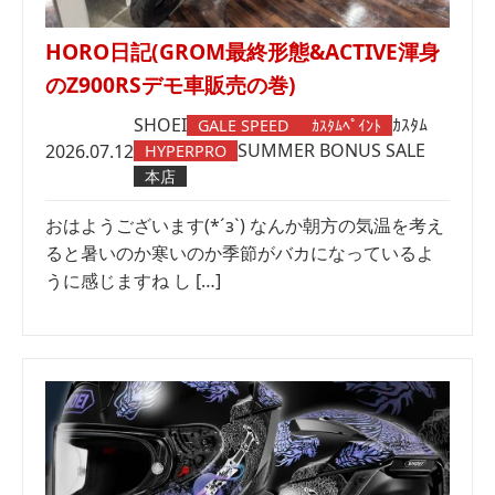
HORO日記(GROM最終形態&ACTIVE渾身
のZ900RSデモ車販売の巻)
SHOEI
ｶｽﾀﾑ
GALE SPEED
ｶｽﾀﾑﾍﾟｲﾝﾄ
SUMMER BONUS SALE
2026.07.12
HYPERPRO
本店
おはようございます(*´з`) なんか朝方の気温を考え
ると暑いのか寒いのか季節がバカになっているよ
うに感じますね し […]