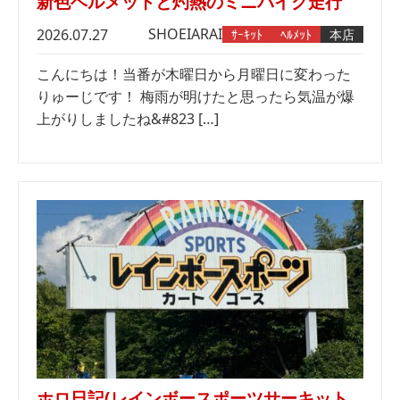
新色ヘルメットと灼熱のミニバイク走行
SHOEI
ARAI
2026.07.27
ｻｰｷｯﾄ
ﾍﾙﾒｯﾄ
本店
こんにちは！当番が木曜日から月曜日に変わった
りゅーじです！ 梅雨が明けたと思ったら気温が爆
上がりしましたね&#823 […]
ホロ日記(レインボースポーツサーキット