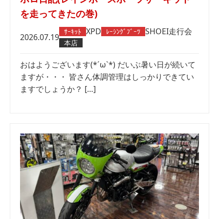
を走ってきたの巻)
XPD
SHOEI
走行会
ｻｰｷｯﾄ
ﾚｰｼﾝｸﾞﾌﾞｰﾂ
2026.07.19
本店
おはようございます(*´ω`*) だいぶ暑い日が続いて
ますが・・・ 皆さん体調管理はしっかりできてい
ますでしょうか？ […]